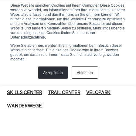
Menu
Diese Website speichert Cookies auf Ihrem Computer. Diese Cookies
werden verwendet, um Informationen über Ihre Interaktion mit unserer
Website zu erfassen und damit wir uns an Sie erinnern können. Wir
nutzen diese Informationen, um Ihre Website-Erfahrung zu optimieren
und um Analysen und Kennzahlen über unsere Besucher auf dieser
Website und anderen Medien-Seiten zu erstellen. Mehr Infos über die
PRODUKTE
von uns eingesetzten Cookies finden Sie in unserer
Datenschutzrichtlinie.
Das bekommst du von uns, für dich. Unsere Lösungen für
Wenn Sie ablehnen, werden Ihre Informationen beim Besuch dieser
eine bessere Welt, um deine «Warum bin ich hier» zu
Website nicht erfasst. Ein einzelnes Cookie wird in Ihrem Browser
beantworten.
gesetzt, um daran zu erinnern, dass Sie nicht nachverfolgt werden
möchten.
ALLEGRA ACADEMY
BIKETRAILS
BIKE PARK
Akzeptieren
Ablehnen
GRAVEL
MODULAR PUMPTRACK
MONITORING
SKILLS CENTER
TRAIL CENTER
VELOPARK
WANDERWEGE