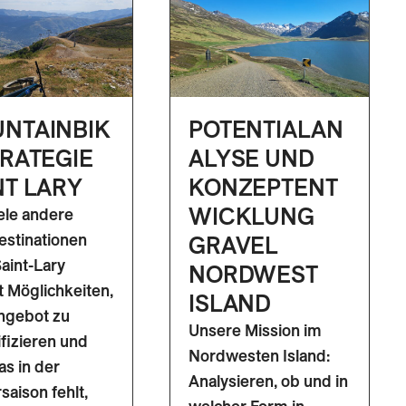
NTAINBIK
POTENTIALAN
TRATEGIE
ALYSE UND
NT LARY
KONZEPTENT
WICKLUNG
ele andere
stinationen
GRAVEL
Saint-Lary
NORDWEST
t Möglichkeiten,
ISLAND
ngebot zu
Unsere Mission im
ifizieren und
Nordwesten Island:
as in der
Analysieren, ob und in
saison fehlt,