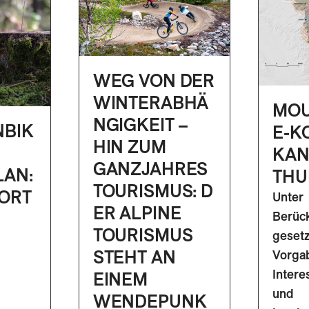
WEG VON DER
WINTERABHÄ
MOU
NGIGKEIT –
NBIK
E-K
HIN ZUM
KAN
GANZJAHRES
LAN:
THU
TOURISMUS: D
ORT
Unter
ER ALPINE
Berück
TOURISMUS
gesetz
STEHT AN
Vorga
Intere
EINEM
und
WENDEPUNK