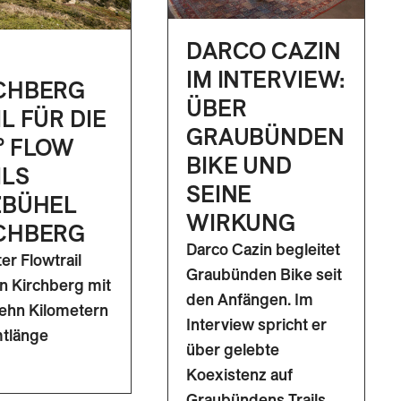
DARCO CAZIN
IM INTERVIEW:
CHBERG
ÜBER
IL FÜR DIE
GRAUBÜNDEN
° FLOW
BIKE UND
ILS
SEINE
ZBÜHEL
WIRKUNG
CHBERG
Darco Cazin begleitet
er Flowtrail
Graubünden Bike seit
 in Kirchberg mit
den Anfängen. Im
ehn Kilometern
Interview spricht er
tlänge
über gelebte
Koexistenz auf
Graubündens Trails,