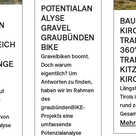
POTENTIALAN
ALYSE
BAU
N
GRAVEL
KIR
GRAUBÜNDEN
TRA
EICH
BIKE
360
Gravelbiken boomt.
TRA
NGE
Doch warum
KIT
eigentlich? Um
KIR
Antworten zu finden,
Längst
haben wir im Rahmen
uf
Tirols
des
m
rund z
graubündenBIKE-
Gesam
Projekts eine
 von
Mehr
umfassende
alyse
Potenzialanalyse