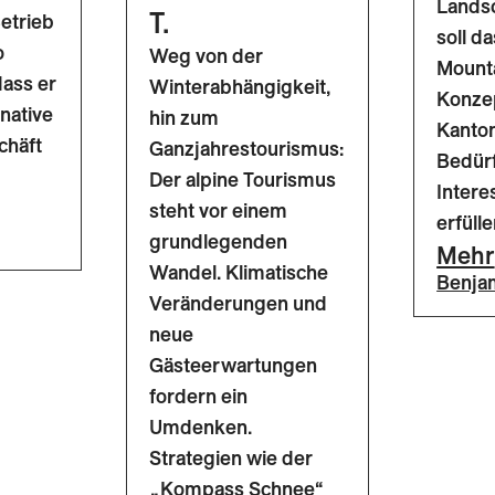
Lands
T.
etrieb
soll da
o
Weg von der
Mount
dass er
Winterabhängigkeit,
Konzep
rnative
hin zum
Kanton
chäft
Ganzjahrestourismus:
Bedürf
Der alpine Tourismus
Inter
steht vor einem
erfülle
grundlegenden
Mehr
Wandel. Klimatische
Benjam
Veränderungen und
neue
Gästeerwartungen
fordern ein
Umdenken.
Strategien wie der
„Kompass Schnee“