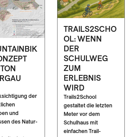
TRAILS2SCHO
OL: WENN
DER
NTAINBIK
SCHULWEG
ONZEPT
ZUM
TON
ERLEBNIS
RGAU
WIRD
sichtigung der
Trails2School
lichen
gestaltet die letzten
ben und
Meter vor dem
ssen des Natur-
Schulhaus mit
einfachen Trail-