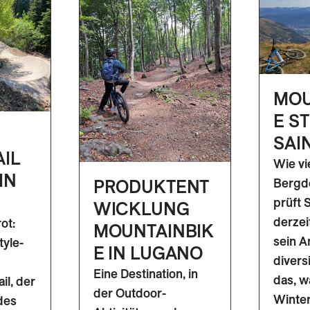
MOU
E S
SAI
AIL
Wie vi
IN
Bergde
PRODUKTENT
prüft 
WICKLUNG
derzei
ot:
MOUNTAINBIK
sein A
tyle-
E IN LUGANO
divers
Eine Destination, in
das, w
il, der
der Outdoor-
Winter
des