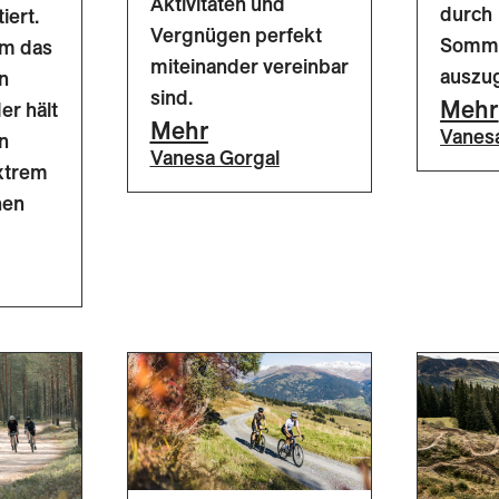
Aktivitäten und
durch
iert.
Vergnügen perfekt
Somme
em das
miteinander vereinbar
auszug
n
sind.
Mehr
der hält
Mehr
Vanes
n
Vanesa Gorgal
extrem
hen