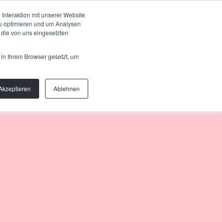
Talk to us
OUT
Interaktion mit unserer Website
zu optimieren und um Analysen
 die von uns eingesetzten
 in Ihrem Browser gesetzt, um
Akzeptieren
Ablehnen