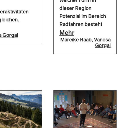
welcher Form in
dieser Region
raktivitäten
Potenzial im Bereich
leichen.
Radfahren besteht
Mehr
a Gorgal
Mareike Raab
,
Vanesa
Gorgal