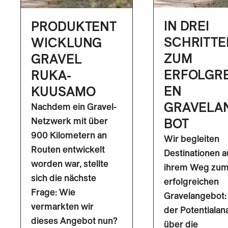
IN DREI
PRODUKTENT
SCHRITTE
WICKLUNG
ZUM
GRAVEL
ERFOLGR
RUKA-
EN
KUUSAMO
GRAVELA
Nachdem ein Gravel-
Netzwerk mit über
BOT
900 Kilometern an
Wir begleiten
Routen entwickelt
Destinationen a
worden war, stellte
ihrem Weg zu
sich die nächste
erfolgreichen
Frage: Wie
Gravelangebot:
vermarkten wir
der Potentialan
dieses Angebot nun?
über die