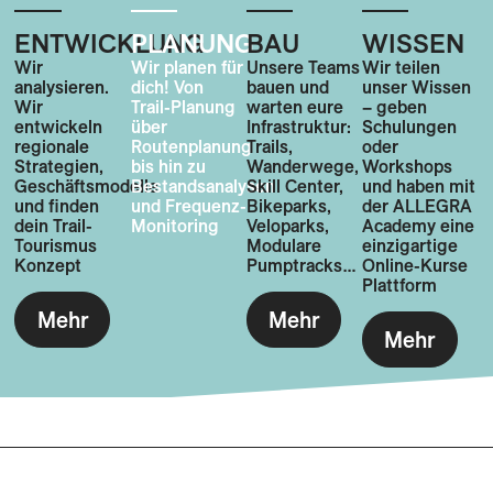
ENTWICKLUNG
PLANUNG
BAU
WISSEN
Wir
Wir planen für
Unsere Teams
Wir teilen
analysieren.
dich! Von
bauen und
unser Wissen
Wir
Trail-Planung
warten eure
– geben
entwickeln
über
Infrastruktur:
Schulungen
regionale
Routenplanung
Trails,
oder
Strategien,
bis hin zu
Wanderwege,
Workshops
Geschäftsmodelle
Bestandsanalysen
Skill Center,
und haben mit
und finden
und Frequenz-
Bikeparks,
der ALLEGRA
dein Trail-
Monitoring
Veloparks,
Academy eine
Tourismus
Modulare
einzigartige
Konzept
Pumptracks…
Online-Kurse
Plattform
Mehr
Mehr
Mehr