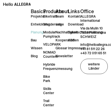
Basics
Produkte
About
Links
Office
Projekte
Biketrails
Team
Kontakt
ALLEGRA
International
Entwicklung
Wanderwege
Job
Download
Via da Mulin 10
Planung
Modular
Nachhaltigkeit
Datenschutzerklärung
7504 Pontresina
Pumptrack
SCHWEIZ
Bau
Kooperationen
AGB
VELOPARK
info@helloallegra.
Wissen
Glossar
Impressum
+41 81 511 22 26
NOMAD
+43 72 051 65 51
Blog
Newsletter
Counters
weitere
Hybride
Länder
Frequenzmessung
Bike
Park
Skills
Center
Trail
Center