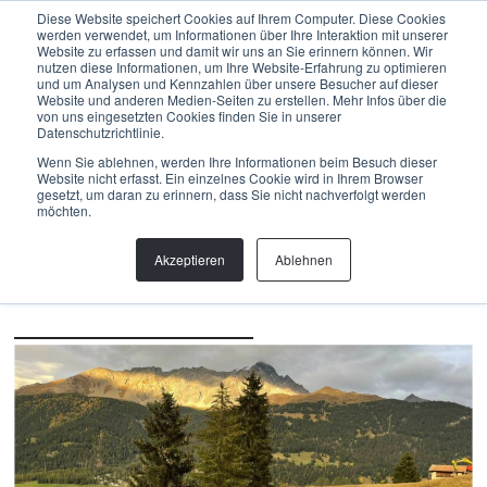
Menu
Diese Website speichert Cookies auf Ihrem Computer. Diese Cookies
werden verwendet, um Informationen über Ihre Interaktion mit unserer
Website zu erfassen und damit wir uns an Sie erinnern können. Wir
nutzen diese Informationen, um Ihre Website-Erfahrung zu optimieren
und um Analysen und Kennzahlen über unsere Besucher auf dieser
Back
Website und anderen Medien-Seiten zu erstellen. Mehr Infos über die
von uns eingesetzten Cookies finden Sie in unserer
Datenschutzrichtlinie.
Bau
,
Bike Park
,
Biketrails
,
Planung
,
PROJEKT
VON PARNOZ NACH
Wenn Sie ablehnen, werden Ihre Informationen beim Besuch dieser
Website nicht erfasst. Ein einzelnes Cookie wird in Ihrem Browser
SAVOGNIN: DER NEUE
gesetzt, um daran zu erinnern, dass Sie nicht nachverfolgt werden
möchten.
PARNOZ FLOWTRAIL
Akzeptieren
Ablehnen
Ein Trail für alle Levels - 1,7 Kilometer zusätzlichen
Fahrspass im Surses.