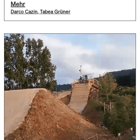
Mehr
Darco Cazin
,
Tabea Grüner