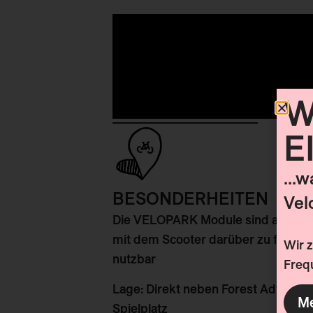
W
E
...
BESONDERHEITEN
Vel
Die VELOPARK Module sind auf eine
mit dem Scooter darüber zu fahren
Wir 
nutzbar
Frequ
Lage
: Direkt neben Forest Adventur
Me
Spielplatz