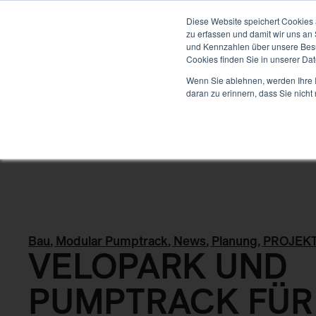
ENTWICKLUNG
Diese Website speichert Cookies 
zu erfassen und damit wir uns an
und Kennzahlen über unsere Besuc
Cookies finden Sie in unserer Date
Back
Wenn Sie ablehnen, werden Ihre I
daran zu erinnern, dass Sie nich
Bau
,
Modular Pumptrack
,
News
,
Planung
,
PROJEK
VELOPARK UND
PUMPTRACK FÜR