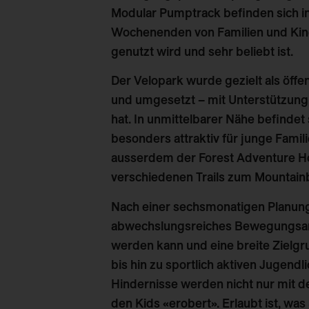
Modular Pumptrack befinden sich in
Wochenenden von Familien und Kind
genutzt wird und sehr beliebt ist.
Der Velopark wurde gezielt als
öffe
und umgesetzt – mit
Unterstützun
hat. In unmittelbarer Nähe befindet 
besonders attraktiv für junge Famil
ausserdem der Forest Adventure Ho
verschiedenen Trails zum Mountainb
Nach einer sechsmonatigen Planungs
abwechslungsreiches Bewegungsare
werden kann und eine
breite Zielg
bis hin zu sportlich aktiven Jugen
Hindernisse werden nicht nur mit 
den Kids «erobert». Erlaubt ist, wa