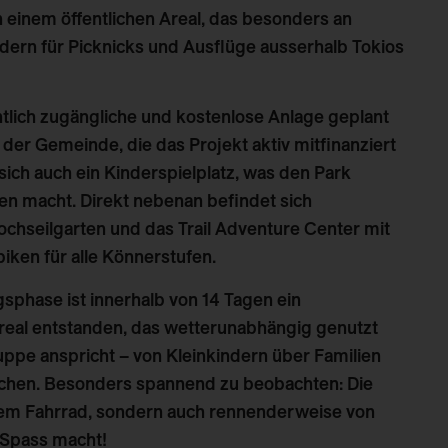
 einem öffentlichen Areal, das besonders an
ern für Picknicks und Ausflüge ausserhalb Tokios
ntlich zugängliche und kostenlose Anlage
geplant
g der Gemeinde
, die das Projekt aktiv mitfinanziert
sich auch ein Kinderspielplatz, was den Park
ien macht. Direkt nebenan befindet sich
chseilgarten und das Trail Adventure Center mit
iken für alle Könnerstufen.
phase ist innerhalb von 14 Tagen ein
al entstanden, das wetterunabhängig genutzt
ruppe
anspricht – von Kleinkindern über Familien
dlichen. Besonders spannend zu beobachten: Die
dem Fahrrad, sondern auch rennenderweise von
s Spass macht!