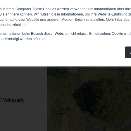
PLANUNG
BAU
WISSEN
PRODUKTE
AB
auf Ihrem Computer. Diese Cookies werden verwendet, um Informationen über Ihre 
 Sie erinnern können. Wir nutzen diese Informationen, um Ihre Website-Erfahrung 
her auf dieser Website und anderen Medien-Seiten zu erstellen. Mehr Infos über
nschutzrichtlinie.
nformationen beim Besuch dieser Website nicht erfasst. Ein einzelnes Cookie wird
t nachverfolgt werden möchten.
T
,
Velopark