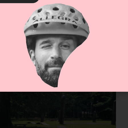
amilien – viele Kinder bewegen sich sogar
zu Fuß
Fahrrad
itgetragen
, der Park ist
öffentlich und kostenlos
 im Beisein der Gemeinde feierlich eröffnet – ein
izeitgestaltung
eziell geformte
Wellen im Asphalt entschärfen die
ndlicher für alle Altersklassen