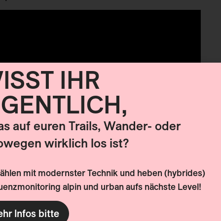
ISST IHR
IGENTLICH,
was auf euren Trails, Wander- oder
owegen wirklich los ist?
 Asphaltbahn montiert, um beispielsweise auch
:
Wetterunabhängig, pflegeleicht und vielseitig
zählen mit modernster Technik und heben (hybrides)
enzmonitoring alpin und urban aufs nächste Level!
e, Trail Adventure Center und einem öffentlichen
hr Infos bitte