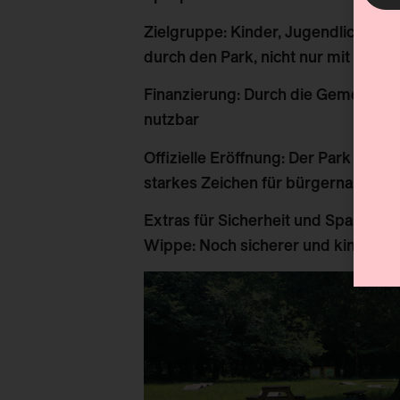
Zielgruppe
: Kinder, Jugendliche, F
durch den Park
, nicht nur mit dem 
Finanzierung
: Durch die
Gemeinde m
nutzbar
Offizielle Eröffnung
: Der Park wurde
starkes Zeichen für bürgernahe Fre
Extras für Sicherheit und Spass
: Sp
Wippe: Noch sicherer und kinderfreu