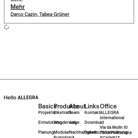
Mehr
Darco Cazin
,
Tabea Grüner
Basics
Produkte
About
Links
Office
Projekte
Biketrails
Team
Kontakt
ALLEGRA
International
Entwicklung
Wanderwege
Job
Download
Via da Mulin 10
Planung
Modular
Nachhaltigkeit
Datenschutzerklärung
7504 Pontresina
Pumptrack
SCHWEIZ