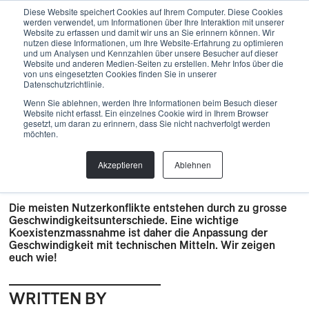
Menu
Diese Website speichert Cookies auf Ihrem Computer. Diese Cookies
werden verwendet, um Informationen über Ihre Interaktion mit unserer
Website zu erfassen und damit wir uns an Sie erinnern können. Wir
nutzen diese Informationen, um Ihre Website-Erfahrung zu optimieren
und um Analysen und Kennzahlen über unsere Besucher auf dieser
Back
Website und anderen Medien-Seiten zu erstellen. Mehr Infos über die
von uns eingesetzten Cookies finden Sie in unserer
Datenschutzrichtlinie.
Bau
,
Biketrails
,
BLOG
,
Ko-Existenz
,
Nachhaltigkeit
,
Natur
,
Wenn Sie ablehnen, werden Ihre Informationen beim Besuch dieser
Wanderwege
Website nicht erfasst. Ein einzelnes Cookie wird in Ihrem Browser
GESCHWINDIGKEIT
gesetzt, um daran zu erinnern, dass Sie nicht nachverfolgt werden
möchten.
REDUZIEREN – UNSERE A-
TEAM TIPPS FÜR DIE PRAXIS
Akzeptieren
Ablehnen
IM TRAILBAU
Die meisten Nutzerkonflikte entstehen durch zu grosse
Geschwindigkeitsunterschiede. Eine wichtige
Koexistenzmassnahme ist daher die Anpassung der
Geschwindigkeit mit technischen Mitteln. Wir zeigen
euch wie!
WRITTEN BY