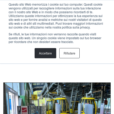
Menu
Questo sito Web memorizza i cookie sul tuo computer. Questi cookie
vengono utilizzati per raccogliere informazioni sulla tua interazione
con il nostro sito Web e in modo che possiamo ricordarti di te.
Utilizziamo queste informazioni per ottimizzare la tua esperienza sul
sito web e per fornire analisi e metriche sui nostri visitatori di questo
sito web e di altri siti multimediali. Puoi trovare maggiori informazioni
SERVIZI
sui cookie che utilizziamo nella nostra politica sulla privacy.
PIANIFICAZIONE
Se rifiuti, le tue informazioni non verranno raccolte quando visiti
questo sito web. Un singolo cookie viene impostato sul tuo browser
Progettiamo per te! Dalla pianificazione dei trails e degli
per ricordare che non desideri essere tracciato.
intierari, all'analisi dell'infrastruttura esistente e al
monitoraggio della frequenza
Accettare
Rifiutare