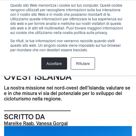
Menu
Questo sito Web memorizza i cookie sul tuo computer. Questi cookie
vengono utilizzati per raccogliere informazioni sulla tua interazione
con il nostro sito Web e in modo che possiamo ricordarti di te.
Utilizziamo queste informazioni per ottimizzare la tua esperienza sul
sito web e per fornire analisi e metriche sui nostri visitatori di questo
indietro
sito web e di altri siti multimediali. Puoi trovare maggiori informazioni
sui cookie che utilizziamo nella nostra politica sulla privacy.
BLOG
,
Sviluppo
,
Gravel
,
Coesistenza
,
Sostenibilità
,
Se rifiuti, le tue informazioni non verranno raccolte quando visiti
questo sito web. Un singolo cookie viene impostato sul tuo browser
Natura
,
Pianificazione
,
PROGETTO
,
Aree urbane
,
per ricordare che non desideri essere tracciato.
Conoscenze
ANALISI DEL POTENZIALE E
Accettare
Rifiutare
STRATEGIA GRAVEL, NORD-
OVEST ISLANDA
La nostra missione nel nord-ovest dell’Islanda: valutare se
e in che misura vi sia del potenziale per lo sviluppo del
cicloturismo nella regione.
SCRITTO DA
Mareike Raab
,
Vanesa Gorgal