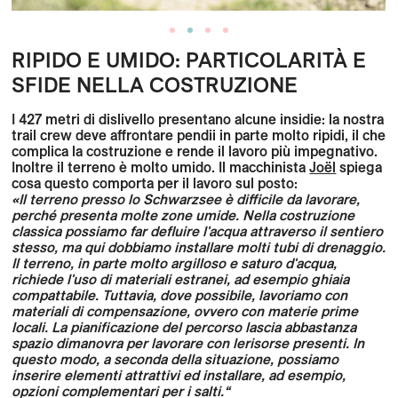
RIPIDO E UMIDO: PARTICOLARITÀ E
SFIDE NELLA COSTRUZIONE
I 427 metri di dislivello presentano alcune insidie: la nostra
trail crew deve affrontare pendii in parte molto ripidi, il che
complica la costruzione e rende il lavoro più impegnativo.
Inoltre il terreno è molto umido. Il macchinista
Joël
spiega
cosa questo comporta per il lavoro sul posto:
«Il terreno presso lo Schwarzsee è difficile da lavorare,
perché presenta molte zone umide. Nella costruzione
classica possiamo far defluire l'acqua attraverso il sentiero
stesso, ma qui dobbiamo installare molti tubi di drenaggio.
Il terreno, in parte molto argilloso e saturo d'acqua,
richiede l'uso di materiali estranei, ad esempio ghiaia
compattabile. Tuttavia, dove possibile, lavoriamo con
materiali di compensazione, ovvero con materie prime
locali.
La pianificazione del percorso lascia abbastanza
spazio di
manovra
per
lavorare con le
risorse
presenti.
In
questo modo,
a seconda della situazione,
possiamo
inserire elementi attrattivi
ed installare
, ad esempio,
opzioni complementari per i salti
.
“