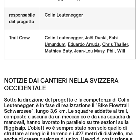
responsabile
Colin Leutenegger
del progetto
Trail Crew
Colin Leutenegger
,
Joël Dunkl
,
Fabi
Umundum
,
Eduardo Arruda
,
Chris Thaller
,
Mathieu Baty
,
Jean-Lou Musy,
Phil, Will
NOTIZIE DAI CANTIERI NELLA SVIZZERA
OCCIDENTALE
Sotto la direzione del progetto e la competenza di Colin
Leutenegger, è in fase di realizzazione il "Bike Flowtrail
Schwarzsee", lungo 3,6 km. Le squadre addette al trail,
composte ciascuna da un meccanico e da una squadra di
manovali, hanno lavorato in parallelo su tre sezioni sulla
Riggisalp. L'obiettivo è sempre stato non solo quello di
sfruttare al meglio il terreno e i 427 metri di dislivello, ma
anche di creare qualcosa di unico. I lavori di costruzione a