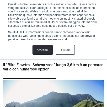
Menu
Questo sito Web memorizza i cookie sul tuo computer. Questi cookie
vengono utilizzati per raccogliere informazioni sulla tua interazione
con il nostro sito Web e in modo che possiamo ricordarti di te.
Utilizziamo queste informazioni per ottimizzare la tua esperienza sul
sito web e per fornire analisi e metriche sui nostri visitatori di questo
indietro
sito web e di altri siti multimediali. Puoi trovare maggiori informazioni
sui cookie che utilizziamo nella nostra politica sulla privacy.
Costruzione
,
bike trails
,
Notizie
,
Pianificazione
,
Se rifiuti, le tue informazioni non verranno raccolte quando visiti
questo sito web. Un singolo cookie viene impostato sul tuo browser
PROGETTO
per ricordare che non desideri essere tracciato.
FLOW TRAIL CON VARIETÀ
PER LE FUNIVIE KAISEREGG
Accettare
Rifiutare
PRESSO LO SCHWARZSEE
Il “Bike Flowtrail Schwarzsee” lungo 3,6 km è un percorso
vario con numerose opzioni.