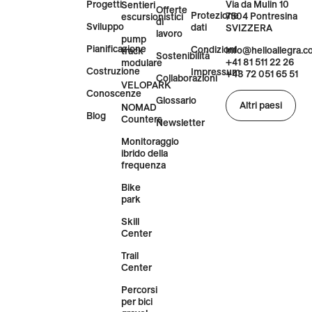
COSTRUZIONE DEL JUMPLINE
SENDERMAN 2.0 PRESSO IL
TRAIL CENTER DI AESCH
In futuro potrete anche ammirare il meglio: il
popolare centro di trail running di Aesch inaugurerà
tre nuove linee di salti (rossa, nera e viola).
Di più