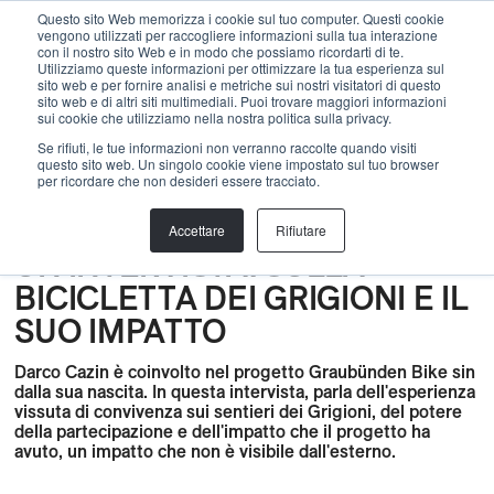
Menu
Questo sito Web memorizza i cookie sul tuo computer. Questi cookie
vengono utilizzati per raccogliere informazioni sulla tua interazione
con il nostro sito Web e in modo che possiamo ricordarti di te.
Utilizziamo queste informazioni per ottimizzare la tua esperienza sul
sito web e per fornire analisi e metriche sui nostri visitatori di questo
indietro
sito web e di altri siti multimediali. Puoi trovare maggiori informazioni
sui cookie che utilizziamo nella nostra politica sulla privacy.
Costruzione
,
Bike park
,
bike trails
,
BLOG
,
Sviluppo
,
Se rifiuti, le tue informazioni non verranno raccolte quando visiti
questo sito web. Un singolo cookie viene impostato sul tuo browser
Gravel
,
Coesistenza
,
Monitoring
,
Sostenibilità
,
Notizie
,
per ricordare che non desideri essere tracciato.
Partner
,
Pianificazione
,
Skill Center
,
Trail Center
,
Sentieri
escursionistici
,
Conoscenze
DARCO CAZIN IN
Accettare
Rifiutare
UN'INTERVISTA: SULLA
BICICLETTA DEI GRIGIONI E IL
SUO IMPATTO
Darco Cazin è coinvolto nel progetto Graubünden Bike sin
dalla sua nascita. In questa intervista, parla dell'esperienza
vissuta di convivenza sui sentieri dei Grigioni, del potere
della partecipazione e dell'impatto che il progetto ha
avuto, un impatto che non è visibile dall'esterno.