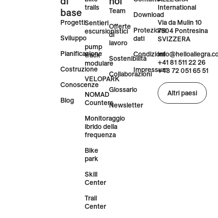
di
bike
noi
Contatto
ALLEGRA
trails
International
base
Team
Download
Progetti
Via da Mulin 10
Sentieri
Offerte
Protezione
7504 Pontresina
escursionistici
di
Sviluppo
dati
SVIZZERA
lavoro
pump
Pianificazione
Condizioni
info@helloallegra.
track
Sostenibilità
+41 81 511 22 26
modulare
Costruzione
Impressum
+43 72 051 65 51
Collaborazioni
VELOPARK
Conoscenze
Glossario
Altri paesi
NOMAD
Blog
Counters
Newsletter
Monitoraggio
ibrido della
frequenza
Bike
park
Skill
Center
Trail
Center