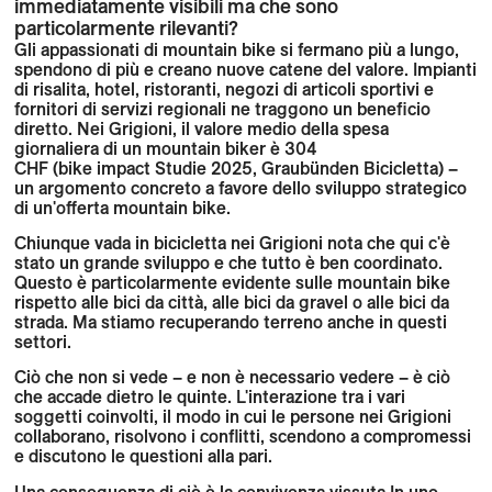
immediatamente visibili ma che sono
particolarmente rilevanti?
Gli appassionati di mountain bike si fermano più a lungo,
spendono di più e creano nuove catene del valore. Impianti
di risalita, hotel, ristoranti, negozi di articoli sportivi e
fornitori di servizi regionali ne traggono un beneficio
diretto.
Nei Grigioni, il valore medio della spesa
giornaliera
di un mountain biker
è 304
CHF
(bike
impact
Studie 2025,
Graubünden
Bicicletta)
–
un argomento concreto a favore dello sviluppo strategico
di
un'offerta mountain bike
.
Chiunque vada in bicicletta nei Grigioni nota che qui c'è
stato un grande sviluppo e che tutto è ben coordinato.
Questo è particolarmente evidente sulle mountain bike
rispetto alle bici da città, alle bici da gravel o alle bici da
strada. Ma stiamo recuperando terreno anche in questi
settori.
Ciò che non si vede – e non è necessario vedere – è ciò
che accade dietro le quinte. L'interazione tra i vari
soggetti coinvolti, il modo in cui le persone nei Grigioni
collaborano, risolvono i conflitti, scendono a compromessi
e discutono le questioni alla pari.
Una conseguenza di ciò è la
convivenza vissuta
In uno