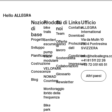
Nozioni
Prodotti
Su di
Links
Ufficio
di
bike
noi
Contatto
ALLEGRA
trails
International
base
Team
Download
Progetti
Via da Mulin 10
Sentieri
Offerte
Protezione
7504 Pontresina
escursionistici
di
Sviluppo
dati
SVIZZERA
lavoro
pump
Pianificazione
Condizioni
info@helloallegra.
track
Sostenibilità
+41 81 511 22 26
modulare
Costruzione
Impressum
+43 72 051 65 51
Collaborazioni
VELOPARK
Conoscenze
Glossario
Altri paesi
NOMAD
Blog
Counters
Newsletter
Monitoraggio
ibrido della
frequenza
Bike
park