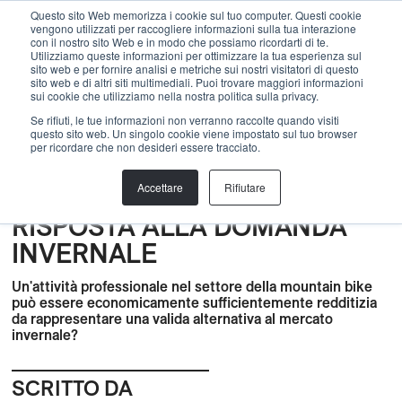
Menu
Questo sito Web memorizza i cookie sul tuo computer. Questi cookie
vengono utilizzati per raccogliere informazioni sulla tua interazione
con il nostro sito Web e in modo che possiamo ricordarti di te.
Utilizziamo queste informazioni per ottimizzare la tua esperienza sul
sito web e per fornire analisi e metriche sui nostri visitatori di questo
indietro
sito web e di altri siti multimediali. Puoi trovare maggiori informazioni
sui cookie che utilizziamo nella nostra politica sulla privacy.
Costruzione
,
bike trails
,
BLOG
,
Sviluppo
,
Coesistenza
,
Se rifiuti, le tue informazioni non verranno raccolte quando visiti
questo sito web. Un singolo cookie viene impostato sul tuo browser
Sostenibilità
,
Natura
,
Pianificazione
,
PROGETTO
,
per ricordare che non desideri essere tracciato.
Conoscenze
PIANO GENERALE PER LA
Accettare
Rifiutare
MOUNTAIN BIKE: LA
RISPOSTA ALLA DOMANDA
INVERNALE
Un'attività professionale nel settore della mountain bike
può essere economicamente sufficientemente redditizia
da rappresentare una valida alternativa al mercato
invernale?
SCRITTO DA