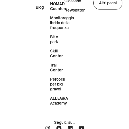
Glossario
Altri paesi
NOMAD
Blog
Counters
Newsletter
Monitoraggio
ibrido della
frequenza
Bike
park
Skill
Center
Trail
Center
Percorsi
per bici
gravel
ALLEGRA
Academy
Seguici su...