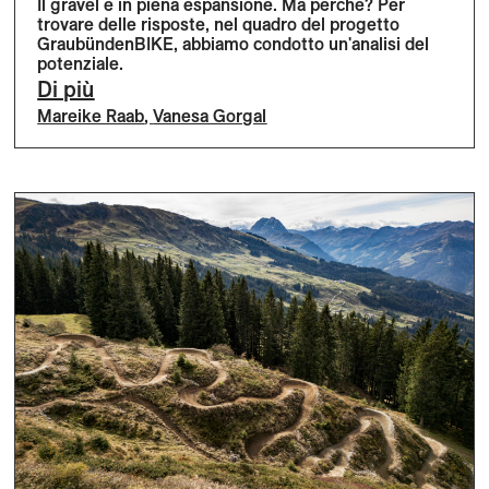
Il gravel è in piena espansione. Ma perché? Per
trovare delle risposte, nel quadro del progetto
GraubündenBIKE, abbiamo condotto un'analisi del
potenziale.
Di più
Mareike Raab
,
Vanesa Gorgal