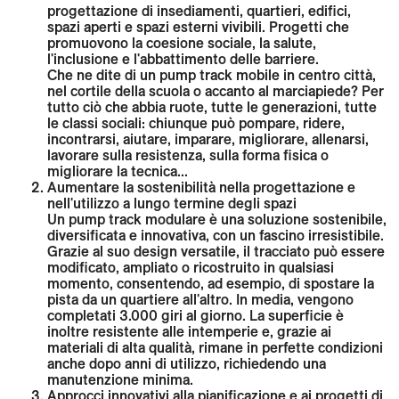
progettazione di insediamenti, quartieri, edifici,
spazi aperti e spazi esterni vivibili. Progetti che
promuovono la coesione sociale, la salute,
l'inclusione e l'abbattimento delle barriere.
Che ne dite di un pump track mobile in centro città,
nel cortile della scuola o accanto al marciapiede? Per
tutto ciò che abbia ruote, tutte le generazioni, tutte
le classi sociali: chiunque può pompare, ridere,
incontrarsi, aiutare, imparare, migliorare, allenarsi,
lavorare sulla resistenza, sulla forma fisica o
migliorare la tecnica...
Aumentare la sostenibilità nella progettazione e
nell'utilizzo a lungo termine degli spazi
Un pump track modulare è una soluzione sostenibile,
diversificata e innovativa, con un fascino irresistibile.
Grazie al suo design versatile, il tracciato può essere
modificato, ampliato o ricostruito in qualsiasi
momento, consentendo, ad esempio, di spostare la
pista da un quartiere all'altro. In media, vengono
completati 3.000 giri al giorno. La superficie è
inoltre resistente alle intemperie e, grazie ai
materiali di alta qualità, rimane in perfette condizioni
anche dopo anni di utilizzo, richiedendo una
manutenzione minima.
Approcci innovativi alla pianificazione e ai progetti di