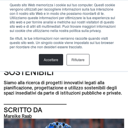
Menu
Questo sito Web memorizza i cookie sul tuo computer. Questi cookie
vengono utilizzati per raccogliere informazioni sulla tua interazione
con il nostro sito Web e in modo che possiamo ricordarti di te.
Utilizziamo queste informazioni per ottimizzare la tua esperienza sul
sito web e per fornire analisi e metriche sui nostri visitatori di questo
indietro
sito web e di altri siti multimediali. Puoi trovare maggiori informazioni
sui cookie che utilizziamo nella nostra politica sulla privacy.
Costruzione
,
BLOG
,
Sviluppo
,
pump track modulare
,
Se rifiuti, le tue informazioni non verranno raccolte quando visiti
questo sito web. Un singolo cookie viene impostato sul tuo browser
Monitoring
,
Sostenibilità
,
Notizie
,
Pianificazione
,
Skill
per ricordare che non desideri essere tracciato.
Center
,
Trail Center
,
Aree urbane
,
Velopark
,
Conoscenze
FINANZIAMENTI 2025-2026
Accettare
Rifiutare
PER "LUOGHI VIVIBILI E
SOSTENIBILI"
Siamo alla ricerca di progetti innovativi legati alla
pianificazione, progettazione e utilizzo sostenibili degli
spazi insediativi da parte di istituzioni pubbliche e private.
SCRITTO DA
Mareike Raab