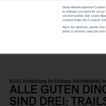
ENTWICKLUNG
Diese Website speichert Cookies 
zu erfassen und damit wir uns an
und Kennzahlen über unsere Besuc
Cookies finden Sie in unserer Date
Back
Wenn Sie ablehnen, werden Ihre I
daran zu erinnern, dass Sie nich
BLOG
,
Entwicklung
,
Ko-Existenz
,
Nachhaltigkeit
,
N
ALLE GUTEN DIN
SIND DREI: TRAIL