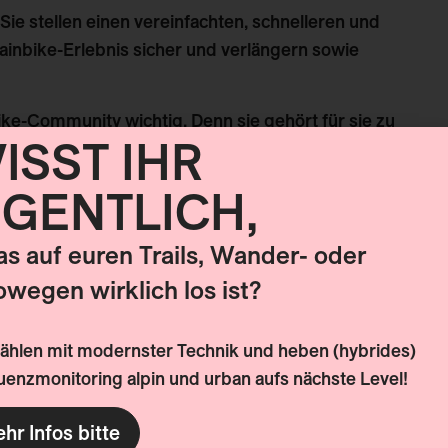
e stellen einen vereinfachten, schnelleren und
nbike-Erlebnis sicher und verlängern sowie
ike-Community wichtig. Denn sie gehört für sie zu
ISST IHR
chen geteilt wird. Somit spielen Identifizierung und
e zentrale Rolle in ihrem Leben. Mountainbikende
IGENTLICH,
verstanden und gelebt wird – nicht solche, an
ühlen.
was auf euren Trails, Wander- oder
owegen wirklich los ist?
urismus-Destination (Anbieter)
zählen mit modernster Technik und heben (hybrides)
inationen im Bereich des MTB-Tourismus erstmal
enzmonitoring alpin und urban aufs nächste Level!
osten Zeit – und Geld. Auf den ersten Blick zeigt
urch den alleinigen Nutzen der Mountainbikenden
hr Infos bitte
 Fluss der Zeit und den Bedürfnissen der Gäste zu