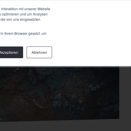
Talk to us
OUT
Interaktion mit unserer Website
zu optimieren und um Analysen
 die von uns eingesetzten
 in Ihrem Browser gesetzt, um
Akzeptieren
Ablehnen