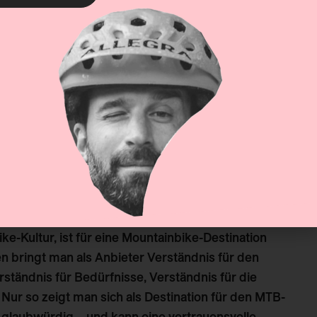
kt zeigt sich langfristig – das Investierte wird in
 z. B. der Gastroindustrie, Hotellerie oder in
 für den Mountainbike-Tourismus, insbesondere um
tination zu amortisieren. SERVICES verschiedener
uiding, Repair, Shops, Vermietung, Transport, Essen
e. Stellt man also Investment und Return
 in den Trails – der Return zeigt sich vor allem in
fenthalte und zusätzliche Angebote tragen zur
ke-Kultur, ist für eine Mountainbike-Destination
n bringt man als Anbieter Verständnis für den
rständnis für Bedürfnisse, Verständnis für die
 Nur so zeigt man sich als Destination für den MTB-
d glaubwürdig – und kann eine vertrauensvolle