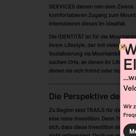
SERVICES dienen rein dem Zweck. Si
komfortableren Zugang zum Mountai
intensivieren dieses im Idealfall.
Die IDENTITÄT ist für die Mountainb
W
ihrem Lifestyle, der mit vielen Mens
Sozialisierung via Mountainbike ein
E
suchen Orte, an denen ihr Lifestyle 
denen sie sich fremd oder isoliert f
...
Vel
Die Perspektive der To
Wir 
Zu Beginn sind TRAILS für die Dest
Frequ
eine reine Investition. Denn Trails k
sich, dass diese Investition sich d
Me
nicht refinanziert. Doch um mit dem