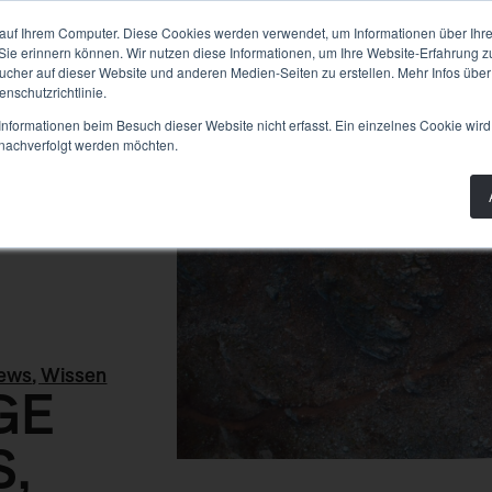
PLANUNG
BAU
WISSEN
PRODUKTE
AB
auf Ihrem Computer. Diese Cookies werden verwendet, um Informationen über Ihre 
 Sie erinnern können. Wir nutzen diese Informationen, um Ihre Website-Erfahrung 
her auf dieser Website und anderen Medien-Seiten zu erstellen. Mehr Infos über
nschutzrichtlinie.
nformationen beim Besuch dieser Website nicht erfasst. Ein einzelnes Cookie wird
t nachverfolgt werden möchten.
ews
,
Wissen
GE
S,