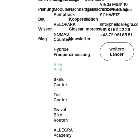
Via da Mulin 10
Planung
Modular
Nachhaltigkeit
Datenschutzerklärung
7504 Pontresina
Pumptrack
SCHWEIZ
Bau
Kooperationen
AGB
VELOPARK
info@helloallegra.
Wissen
Glossar
Impressum
+41 81 511 22 26
NOMAD
+43 72 051 65 51
Blog
Newsletter
Counters
weitere
Hybride
Länder
Frequenzmessung
Bike
Park
Skills
Center
Trail
Center
Gravel
Bike
Routen
ALLEGRA
Academy