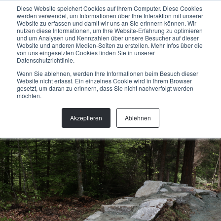
Menu
Diese Website speichert Cookies auf Ihrem Computer. Diese Cookies
werden verwendet, um Informationen über Ihre Interaktion mit unserer
Website zu erfassen und damit wir uns an Sie erinnern können. Wir
nutzen diese Informationen, um Ihre Website-Erfahrung zu optimieren
und um Analysen und Kennzahlen über unsere Besucher auf dieser
Website und anderen Medien-Seiten zu erstellen. Mehr Infos über die
von uns eingesetzten Cookies finden Sie in unserer
BIKE PARK
Datenschutzrichtlinie.
Der Bike Park kann als Downhillpark (mit oder ohne
Wenn Sie ablehnen, werden Ihre Informationen beim Besuch dieser
Liftunterstützung) oder als Anlage im flachen Gelände für
Website nicht erfasst. Ein einzelnes Cookie wird in Ihrem Browser
fortgeschrittene Biker und Jugendliche angelegt werden.
gesetzt, um daran zu erinnern, dass Sie nicht nachverfolgt werden
möchten.
Der Bike Park kann auch Dirtjumps oder einen Pumptrack
enthalten.
Akzeptieren
Ablehnen