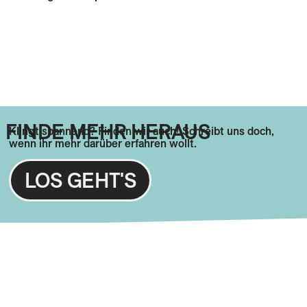
FINDE MEHR HERAUS
Klingt spannend? Finden wir auch! Schreibt uns doch,
wenn ihr mehr darüber erfahren wollt.
LOS GEHT'S