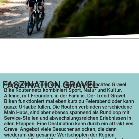
FASZINATION GRAVEL
Ob Asphaltiert oder nicht, ein gut durchdachtes Gravel
Bike Routennetz kombiniert Sport, Natur und Kultur.
Alleine, mit Freunden, in der Familie. Der Trend Gravel
Biken funktioniert mal eben kurz zu Feierabend oder kann
ganze Urlaube füllen. Die Routen verbinden verschiedene
Main Hubs, sind aber ebenso spannend als Rundloop mit
Service-Stellen und abwechslungsreichen Erlebnissen in
allen Etappen. Eine Destination kann durch ein attraktives
Gravel Angebot viele Besucher anlocken, die dann
wiederum die gesamte Wertschöpfen der Region