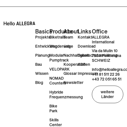
Basics
Produkte
About
Links
Office
Projekte
Biketrails
Team
Kontakt
ALLEGRA
International
Entwicklung
Wanderwege
Job
Download
Via da Mulin 10
Planung
Modular
Nachhaltigkeit
Datenschutzerklärung
7504 Pontresina
Pumptrack
SCHWEIZ
Bau
Kooperationen
AGB
VELOPARK
info@helloallegra.
Wissen
Glossar
Impressum
+41 81 511 22 26
NOMAD
+43 72 051 65 51
Blog
Newsletter
Counters
weitere
Hybride
Länder
Frequenzmessung
Bike
Park
Skills
Center