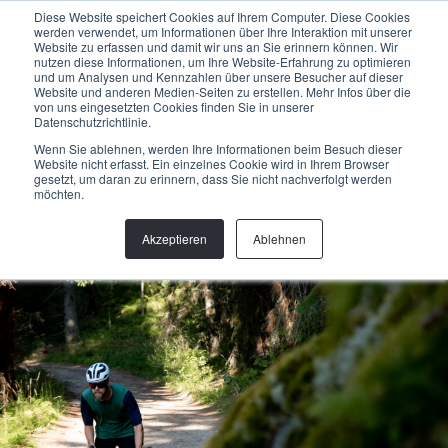
Menu
Diese Website speichert Cookies auf Ihrem Computer. Diese Cookies
werden verwendet, um Informationen über Ihre Interaktion mit unserer
Website zu erfassen und damit wir uns an Sie erinnern können. Wir
nutzen diese Informationen, um Ihre Website-Erfahrung zu optimieren
und um Analysen und Kennzahlen über unsere Besucher auf dieser
Website und anderen Medien-Seiten zu erstellen. Mehr Infos über die
von uns eingesetzten Cookies finden Sie in unserer
GRAVEL BIKE ROUTEN
Datenschutzrichtlinie.
Gravel-Biking Konzepte entwickeln Offroad-Routen, die
Wenn Sie ablehnen, werden Ihre Informationen beim Besuch dieser
regionale Landschaftsmerkmale nutzen, um ein
Website nicht erfasst. Ein einzelnes Cookie wird in Ihrem Browser
herausforderndes Fahrerlebnis anzubieten und aktuellen
gesetzt, um daran zu erinnern, dass Sie nicht nachverfolgt werden
möchten.
Radsporttrends gerecht zu werden.
Akzeptieren
Ablehnen