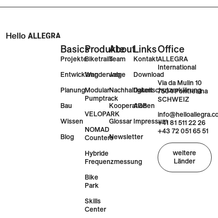
Basics
Produkte
About
Links
Office
Projekte
Biketrails
Team
Kontakt
ALLEGRA
International
Entwicklung
Wanderwege
Job
Download
Via da Mulin 10
Planung
Modular
Nachhaltigkeit
Datenschutzerklärung
7504 Pontresina
Pumptrack
SCHWEIZ
Bau
Kooperationen
AGB
VELOPARK
info@helloallegra.
Wissen
Glossar
Impressum
+41 81 511 22 26
NOMAD
+43 72 051 65 51
Blog
Newsletter
Counters
weitere
Hybride
Länder
Frequenzmessung
Bike
Park
Skills
Center