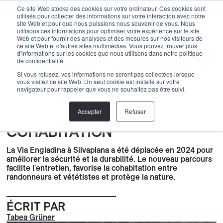
Menu
Ce site Web stocke des cookies sur votre ordinateur. Ces cookies sont
utilisés pour collecter des informations sur votre interaction avec notre
site Web et pour que nous puissions nous souvenir de vous. Nous
utilisons ces informations pour optimiser votre expérience sur le site
Web et pour fournir des analyses et des mesures sur nos visiteurs de
Back
ce site Web et d'autres sites multimédias. Vous pouvez trouver plus
d'informations sur les cookies que nous utilisons dans notre politique
de confidentialité.
Construction
,
Biketrails
,
BLOG
,
Cohabitation
,
Durabilité
,
Si vous refusez, vos informations ne seront pas collectées lorsque
Nature
,
Actualités
,
projets
,
Connaissances
vous visitez ce site Web. Un seul cookie est installé sur votre
VIA ENGIADINA : DU
navigateur pour rappeler que vous ne souhaitez pas être suivi.
DÉPLACEMENT DU
Accepter
Refuser
PARCOURS EN 2024 À LA
COHABITATION
La Via Engiadina à Silvaplana a été déplacée en 2024 pour
améliorer la sécurité et la durabilité. Le nouveau parcours
facilite l'entretien, favorise la cohabitation entre
randonneurs et vététistes et protège la nature.
ÉCRIT PAR
Tabea Grüner