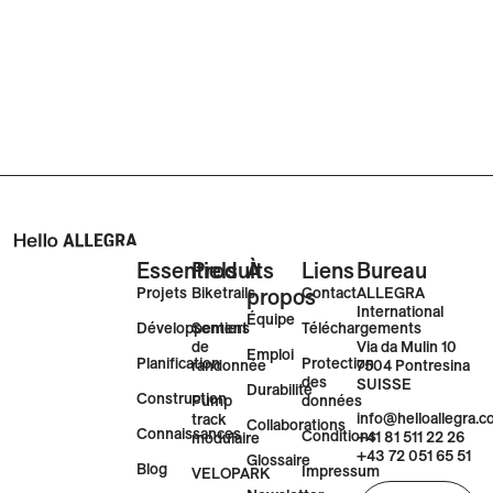
Essentiels
Produits
À
Liens
Bureau
Projets
Biketrails
propos
Contact
ALLEGRA
International
Équipe
Développement
Sentiers
Téléchargements
Via da Mulin 10
de
Emploi
Planification
Protection
7504 Pontresina
randonnée
des
SUISSE
Durabilité
Construction
Pump
données
info@helloallegra.
track
Collaborations
Connaissances
Conditions
+41 81 511 22 26
modulaire
+43 72 051 65 51
Glossaire
Blog
Impressum
VELOPARK