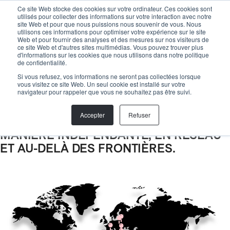
Menu
Ce site Web stocke des cookies sur votre ordinateur. Ces cookies sont
utilisés pour collecter des informations sur votre interaction avec notre
site Web et pour que nous puissions nous souvenir de vous. Nous
utilisons ces informations pour optimiser votre expérience sur le site
Web et pour fournir des analyses et des mesures sur nos visiteurs de
ce site Web et d'autres sites multimédias. Vous pouvez trouver plus
B
Ô
N
J
Ô
U
R
A
L
L
E
G
d'informations sur les cookies que nous utilisons dans notre politique
de confidentialité.
EMPLACEMENTS
Si vous refusez, vos informations ne seront pas collectées lorsque
vous visitez ce site Web. Un seul cookie est installé sur votre
NOUS SOMMES UNE ÉQUIPE, PEU
navigateur pour rappeler que vous ne souhaitez pas être suivi.
IMPORTE OÙ NOUS SOMMES. C'EST
Accepter
Refuser
POURQUOI NOUS TRAVAILLONS DE
MANIÈRE INDÉPENDANTE, EN RÉSEAU
ET AU-DELÀ DES FRONTIÈRES.