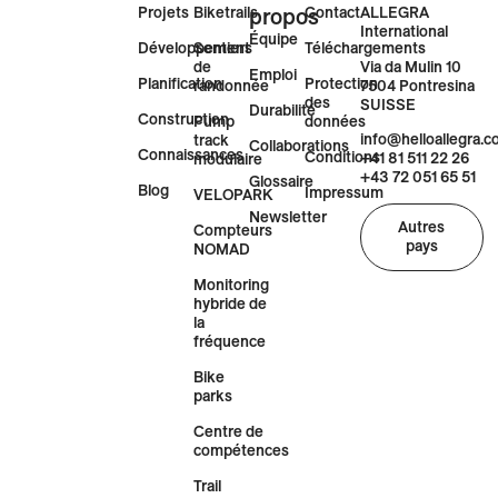
Projets
Biketrails
propos
Contact
ALLEGRA
International
Équipe
Développement
Sentiers
Téléchargements
Via da Mulin 10
de
Emploi
Planification
Protection
7504 Pontresina
randonnée
des
SUISSE
Durabilité
Construction
Pump
données
info@helloallegra.
track
Collaborations
Connaissances
Conditions
+41 81 511 22 26
modulaire
+43 72 051 65 51
Glossaire
Blog
Impressum
VELOPARK
Newsletter
Autres
Compteurs
pays
NOMAD
Monitoring
hybride de
la
fréquence
Bike
parks
Centre de
compétences
Trail