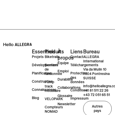
Essentiels
Produits
À
Liens
Bureau
Projets
Biketrails
propos
Contact
ALLEGRA
International
Équipe
Développement
Sentiers
Téléchargements
Via da Mulin 10
de
Emploi
Planification
Protection
7504 Pontresina
randonnée
des
SUISSE
Durabilité
Construction
Pump
données
info@helloallegra.
track
Collaborations
Connaissances
Conditions
+41 81 511 22 26
modulaire
+43 72 051 65 51
Glossaire
Blog
Impressum
VELOPARK
Newsletter
Autres
Compteurs
pays
NOMAD