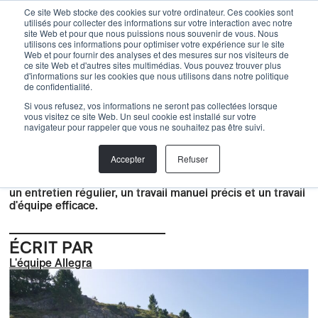
Menu
Ce site Web stocke des cookies sur votre ordinateur. Ces cookies sont
utilisés pour collecter des informations sur votre interaction avec notre
site Web et pour que nous puissions nous souvenir de vous. Nous
utilisons ces informations pour optimiser votre expérience sur le site
Web et pour fournir des analyses et des mesures sur nos visiteurs de
Back
ce site Web et d'autres sites multimédias. Vous pouvez trouver plus
d'informations sur les cookies que nous utilisons dans notre politique
de confidentialité.
Construction
,
BLOG
,
Nature
,
Sentiers de randonnée
SENTIERS DE RANDONNÉE :
Si vous refusez, vos informations ne seront pas collectées lorsque
vous visitez ce site Web. Un seul cookie est installé sur votre
TRÉSORS INAPERÇUS OU
navigateur pour rappeler que vous ne souhaitez pas être suivi.
BOMBES À RETARDEMENT ?
Accepter
Refuser
Sentiers de randonnée durables : les facteurs de succès :
un entretien régulier, un travail manuel précis et un travail
d'équipe efficace.
ÉCRIT PAR
L'équipe Allegra