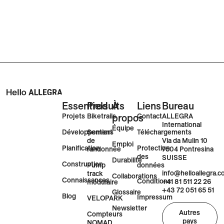
Essentiels
Produits
À
Liens
Bureau
Projets
Biketrails
propos
Contact
ALLEGRA
International
Équipe
Développement
Sentiers
Téléchargements
Via da Mulin 10
de
Emploi
Planification
Protection
7504 Pontresina
randonnée
des
SUISSE
Durabilité
Construction
Pump
données
info@helloallegra.
track
Collaborations
Connaissances
Conditions
+41 81 511 22 26
modulaire
+43 72 051 65 51
Glossaire
Blog
Impressum
VELOPARK
Newsletter
Autres
Compteurs
pays
NOMAD