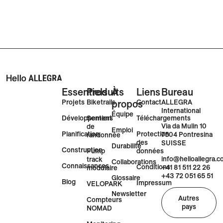
Essentiels
Produits
À
Liens
Bureau
Projets
Biketrails
propos
Contact
ALLEGRA
International
Équipe
Développement
Sentiers
Téléchargements
Via da Mulin 10
de
Emploi
Planification
Protection
7504 Pontresina
randonnée
des
SUISSE
Durabilité
Construction
Pump
données
info@helloallegra.
track
Collaborations
Connaissances
Conditions
+41 81 511 22 26
modulaire
+43 72 051 65 51
Glossaire
Blog
Impressum
VELOPARK
Newsletter
Autres
Compteurs
pays
NOMAD