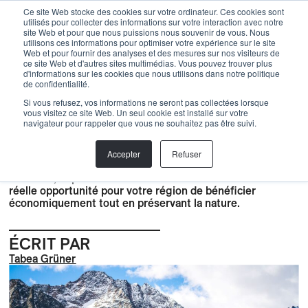
Menu
Ce site Web stocke des cookies sur votre ordinateur. Ces cookies sont
utilisés pour collecter des informations sur votre interaction avec notre
site Web et pour que nous puissions nous souvenir de vous. Nous
utilisons ces informations pour optimiser votre expérience sur le site
Web et pour fournir des analyses et des mesures sur nos visiteurs de
Back
ce site Web et d'autres sites multimédias. Vous pouvez trouver plus
d'informations sur les cookies que nous utilisons dans notre politique
de confidentialité.
BLOG
,
Cohabitation
,
Durabilité
,
Nature
,
Actualités
,
Si vous refusez, vos informations ne seront pas collectées lorsque
Connaissances
vous visitez ce site Web. Un seul cookie est installé sur votre
5 RAISONS D'INVESTIR DANS
navigateur pour rappeler que vous ne souhaitez pas être suivi.
LE TOURISME VTT
Accepter
Refuser
Le tourisme VTT est en plein essor : il combine tendances
de loisirs, expériences nature et mobilité durable - une
réelle opportunité pour votre région de bénéficier
économiquement tout en préservant la nature.
ÉCRIT PAR
Tabea Grüner