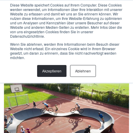
Menu
Diese Website speichert Cookies auf Ihrem Computer. Diese Cookies
werden verwendet, um Informationen über Ihre Interaktion mit unserer
Website zu erfassen und damit wir uns an Sie erinnern können. Wir
nutzen diese Informationen, um Ihre Website-Erfahrung zu optimieren
und um Analysen und Kennzahlen über unsere Besucher auf dieser
Back
Website und anderen Medien-Seiten zu erstellen. Mehr Infos über die
von uns eingesetzten Cookies finden Sie in unserer
Datenschutzrichtlinie.
Modular Pumptrack
,
Monitoring
,
PROJEKT
,
Wissen
RUNDEN ZÄHLEN, FREQUENZ
Wenn Sie ablehnen, werden Ihre Informationen beim Besuch dieser
Website nicht erfasst. Ein einzelnes Cookie wird in Ihrem Browser
MESSEN
gesetzt, um daran zu erinnern, dass Sie nicht nachverfolgt werden
möchten.
Mit dem Velo von Bonstetten nach Kap Verde
Akzeptieren
Ablehnen