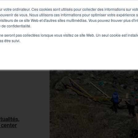
PLANIFICATION
CONSTRUCTION
CONNAISS
 votre ordinateur. Ces cookies sont utilisés pour collecter des informations sur vot
ouvenir de vous. Nous utilisons ces informations pour optimiser votre expérience su
siteurs de ce site Web et d'autres sites multimédias. Vous pouvez trouver plus d'i
PROPOS
 de confidentialité.
ne seront pas collectées lorsque vous visitez ce site Web. Un seul cookie est instal
s être suivi.
tualités
,
l center