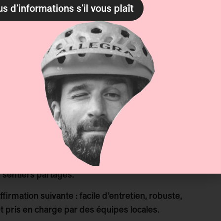
us d'informations s'il vous plaît
I DURE
it dans un mouvement plus vaste. Nous organisons
ns sur l'entretien et la création de sentiers, par
e, et dans les régions touristiques alpines. Ces
ctures de randonnée traditionnelles ainsi que sur
 sentiers partagés.
ffirmation suivante :
facile d’entretien, robuste,
 pris en charge par des équipes locales.