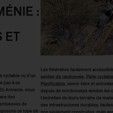
ÉNIE :
 ET
Les itinéraires facilement accessib
te cyclable ou d'un
sentier de randonnée
,
Piste cyclabl
te pas à sa
Planification
, savoir-faire et entre
. En Arménie, nous
depuis de nombreuses années les col
lace des
l'entretien de leurs terrains de man
spectueuses de
des infrastructures durables, facil
oposons ce type de
non seulement construites, mais au