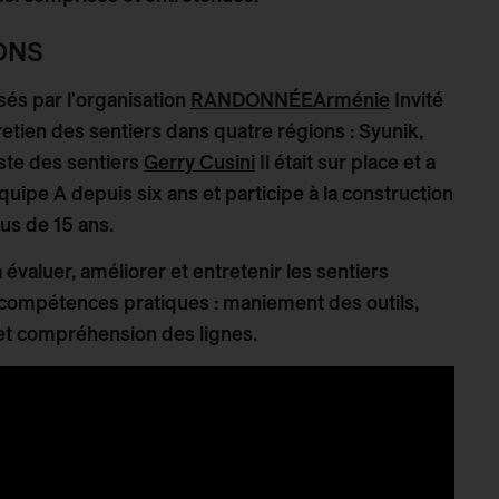
ONS
és par l'organisation
RANDONNÉEArménie
Invité
retien des sentiers dans quatre régions : Syunik,
iste des sentiers
Gerry Cusini
Il était sur place et a
l'équipe A depuis six ans et participe à la construction
us de 15 ans.
 évaluer, améliorer et entretenir les sentiers
es compétences pratiques : maniement des outils,
 et compréhension des lignes.