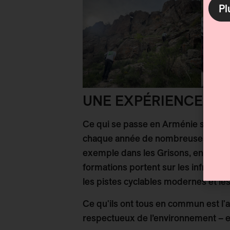
Pl
UNE EXPÉRIENCE QU
Ce qui se passe en Arménie s'inscr
chaque année de nombreuses formatio
exemple dans les Grisons, en Finland
formations portent sur les infrastru
les pistes cyclables modernes et les
Ce qu'ils ont tous en commun est l'a
respectueux de l’environnement – et