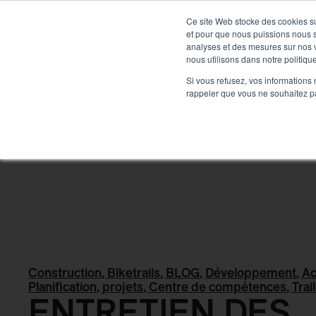
DÉVELOPPEMENT
Ce site Web stocke des cookies sur
et pour que nous puissions nous s
analyses et des mesures sur nos vi
PRODUITS
À 
nous utilisons dans notre politique
Si vous refusez, vos informations 
rappeler que vous ne souhaitez pa
Back
Construction
,
Biketrails
,
BLOG
,
Développement
,
Ac
Planification
,
projets
,
Centre de compétences
,
Trai
ENTRETIEN DES