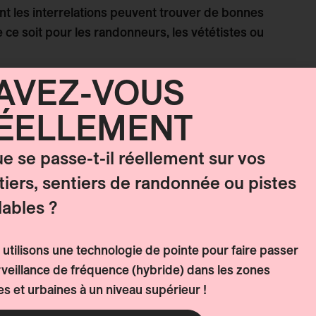
t les interrelations peuvent trouver de bonnes
ce soit pour les randonneurs, les vététistes ou
AVEZ-VOUS
FS AVEC UN GRAND IMPACT
ÉELLEMENT
ur cette année :
que se passe-t-il réellement sur vos
utes sont en cours de construction
tiers, sentiers de randonnée ou pistes
lables ?
tant entretenus
es besoins, quasiment impossibles à satisfaire
utilisons une technologie de pointe pour faire passer
 est de développer et de partager ce savoir-faire,
rveillance de fréquence (hybride) dans les zones
principes clairs et une vaste expérience acquise
es et urbaines à un niveau supérieur !