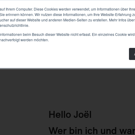
PLANUNG
BAU
WISSEN
PRODUKTE
AB
auf Ihrem Computer. Diese Cookies werden verwendet, um Informationen über Ihre 
 Sie erinnern können. Wir nutzen diese Informationen, um Ihre Website-Erfahrung 
her auf dieser Website und anderen Medien-Seiten zu erstellen. Mehr Infos über
nschutzrichtlinie.
nformationen beim Besuch dieser Website nicht erfasst. Ein einzelnes Cookie wird
t nachverfolgt werden möchten.
Hello
Joël
Wer bin ich und w