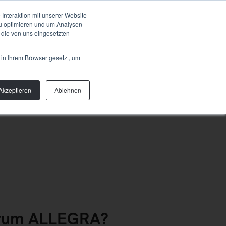
Talk to us
OUT
Interaktion mit unserer Website
zu optimieren und um Analysen
 die von uns eingesetzten
 in Ihrem Browser gesetzt, um
Akzeptieren
Ablehnen
arum ALLEGRA?