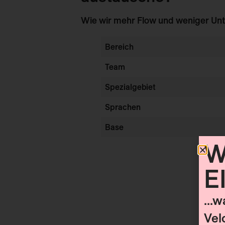
Wie wir mehr Flow und weniger Unt
Bereich
Team
Spezialgebiet
Sprachen
Base
W
E
...
Vel