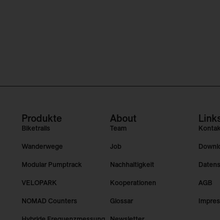
Produkte
About
Link
Biketrails
Team
Konta
Wanderwege
Job
Downl
Modular Pumptrack
Nachhaltigkeit
Datens
VELOPARK
Kooperationen
AGB
NOMAD Counters
Glossar
Impre
Hybride Frequenzmessung
Newsletter