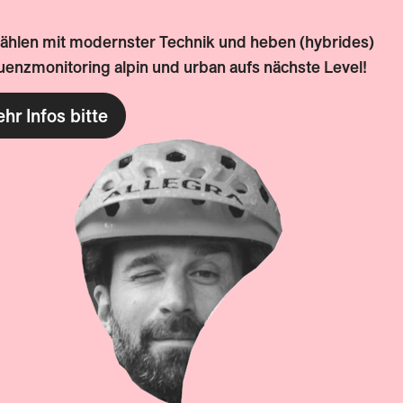
zählen mit modernster Technik und heben (hybrides)
enzmonitoring alpin und urban aufs nächste Level!
hr Infos bitte
MIKKO SAARINEN