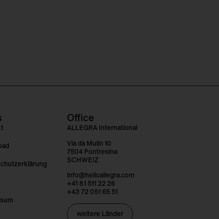
s
Office
kt
ALLEGRA International
Via da Mulin 10
oad
7504 Pontresina
SCHWEIZ
chutzerklärung
info@helloallegra.com
+41 81 511 22 26
+43 72 051 65 51
ssum
weitere Länder