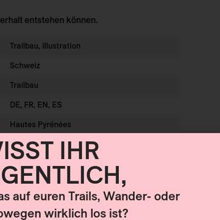
erhalt entstehen können.
Trailbau, Illustration
Schweiz
Trailbau
DE, FR, EN, ES
Hautes Pyrénées
ISST IHR
IGENTLICH,
was auf euren Trails, Wander- oder
owegen wirklich los ist?