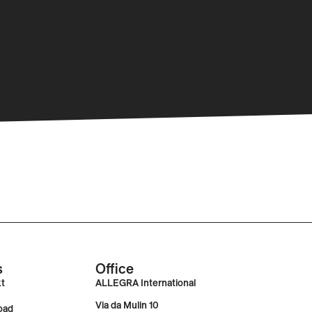
s
Office
kt
ALLEGRA International
Via da Mulin 10
oad