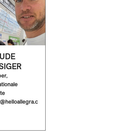
UDE
SIGER
ber,
ationale
te
@helloallegra.c