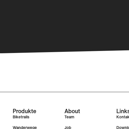
Produkte
About
Link
Biketrails
Team
Konta
Wanderwege
Job
Downl