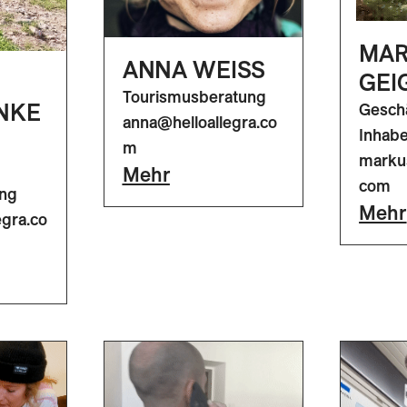
MA
ANNA WEISS
GEI
Tourismusberatung
NKE
Gesch
anna@helloallegra.co
Inhabe
m
markus
Mehr
com
ung
Mehr
egra.co