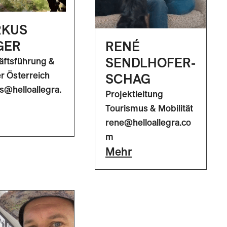
RKUS
GER
RENÉ
SENDLHOFER-
äftsführung &
r Österreich
SCHAG
@helloallegra.
Projektleitung
Tourismus & Mobilität
rene@helloallegra.co
m
Mehr