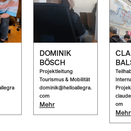
DOMINIK
CLA
BÖSCH
BAL
Projektleitung
Teilha
n
Tourismus & Mobilität
Intern
llegra
dominik@helloallegra.
Projek
com
claude
Mehr
om
Mehr