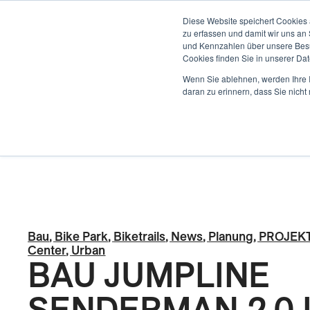
ENTWICKLUNG
Diese Website speichert Cookies 
zu erfassen und damit wir uns an
und Kennzahlen über unsere Besuc
Cookies finden Sie in unserer Date
Back
Wenn Sie ablehnen, werden Ihre I
daran zu erinnern, dass Sie nich
Bau
,
Bike Park
,
Biketrails
,
News
,
Planung
,
PROJEK
Center
,
Urban
BAU JUMPLINE
SENDERMAN 2.0 