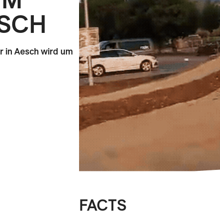
ESCH
er in Aesch wird um
FACTS