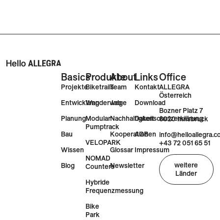
Basics
Produkte
About
Links
Office
Projekte
Biketrails
Team
Kontakt
ALLEGRA
Österreich
Entwicklung
Wanderwege
Job
Download
Bozner Platz 7
Planung
Modular
Nachhaltigkeit
Datenschutzerklärung
6020 Innsbruck
Pumptrack
Bau
Kooperationen
AGB
info@helloallegra.
VELOPARK
+43 72 051 65 51
Wissen
Glossar
Impressum
NOMAD
weitere
Blog
Newsletter
Counters
Länder
Hybride
Frequenzmessung
Bike
Park