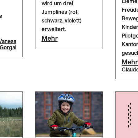
Elemen
wird um drei
Freud
Jumplines (rot,
e
Beweg
schwarz, violett)
Kinder
erweitert.
Pilot
Mehr
Vanesa
Kanto
Gorgal
gesuch
Mehr
Claude