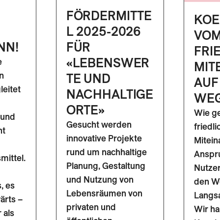
FÖRDERMITTE
KOE
L 2025-2026
VO
NN!
FÜR
FRI
«LEBENSWER
e
MIT
n
TE UND
AUF
leitet
NACHHALTIGE
WE
ORTE»
Wie ge
 und
Gesucht werden
friedl
ht
innovative Projekte
Mitein
rund um nachhaltige
Anspr
ittel.
Planung, Gestaltung
Nutze
und Nutzung von
den W
, es
Lebensräumen von
Langs
ärts –
privaten und
Wir ha
 als