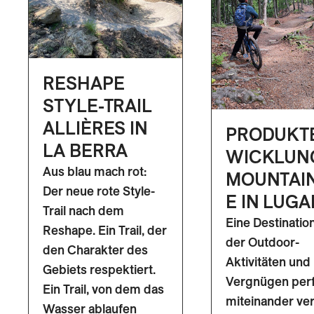
RESHAPE
STYLE-TRAIL
ALLIÈRES IN
PRODUKT
LA BERRA
WICKLUN
Aus blau mach rot:
MOUNTAI
Der neue rote Style-
E IN LUG
Trail nach dem
Eine Destination
Reshape. Ein Trail, der
der Outdoor-
den Charakter des
Aktivitäten und
Gebiets respektiert.
Vergnügen per
Ein Trail, von dem das
miteinander ve
Wasser ablaufen