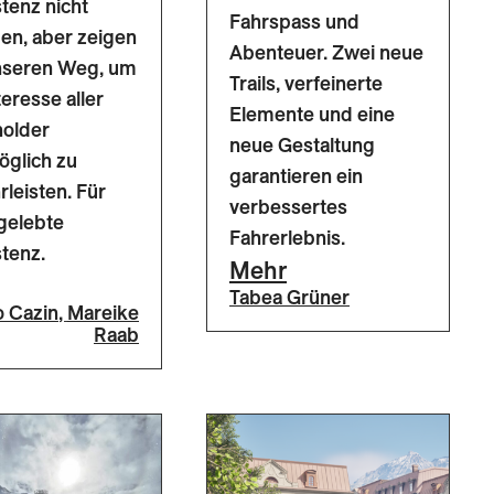
tenz nicht
Fahrspass und
en, aber zeigen
Abenteuer. Zwei neue
unseren Weg, um
Trails, verfeinerte
teresse aller
Elemente und eine
holder
neue Gestaltung
öglich zu
garantieren ein
leisten. Für
verbessertes
gelebte
Fahrerlebnis.
tenz.
Mehr
Tabea Grüner
o Cazin
,
Mareike
Raab