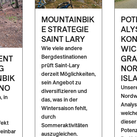
MOUNTAINBIK
POT
E STRATEGIE
ALY
SAINT LARY
KON
WIC
Wie viele andere
Bergdestinationen
ENT
GRA
prüft Saint-Lary
G
NO
derzeit Möglichkeiten,
NBIK
ISL
sein Angebot zu
ANO
Unsere
diversifizieren und
Nordwe
, in
das, was in der
Analys
Wintersaison fehlt,
welche
durch
dieser
fekt
Sommeraktivitäten
Potenz
reinbar
auszugleichen.