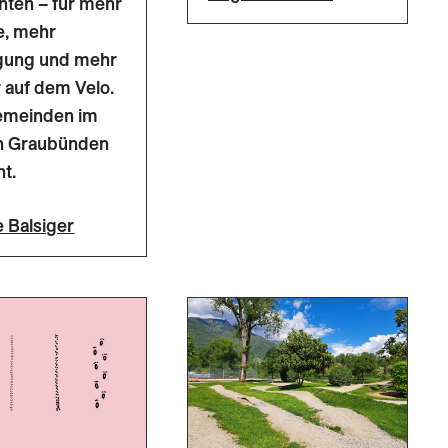
ten – für mehr
e, mehr
ung und mehr
 auf dem Velo.
gemeinden im
n Graubünden
t.
 Balsiger