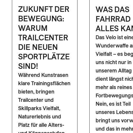
ZUKUNFT DER
WAS DAS
BEWEGUNG:
FAHRRAD
WARUM
ALLES KA
TRAILCENTER
Das Velo ist ein
Wunderwaffe a
DIE NEUEN
Vielfalt – es beg
SPORTPLÄTZE
uns nicht nur in
SIND!
unserem Alltag
Während Kunstrasen
dient längst nic
klare Trainingsflächen
mehr als reines
bieten, bringen
Fortbewegungsm
Trailcenter und
Nein, es ist Teil
Skillparks Vielfalt,
unseres Lebens
Naturerlebnis und
bringt uns vorw
Platz für alle Alters-
und das in mehr