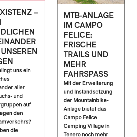
XISTENZ –
MTB-ANLAGE
M
IM CAMPO
EDLICHEN
FELICE:
EINANDER
FRISCHE
 UNSEREN
TRAILS UND
GEN
MEHR
lingt uns ein
FAHRSPASS
iches
Mit der Erweiterung
ander aller
und Instandsetzung
uchs- und
der Mountainbike-
rgruppen auf
Anlage bietet das
egen den
Campo Felice
amverkehrs?
Camping Village in
ben die
Tenero noch mehr