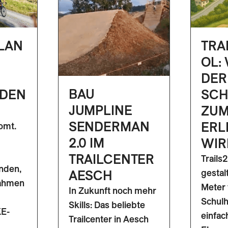
LAN
TRA
OL:
DER
BAU
DEN
SC
JUMPLINE
ZU
SENDERMAN
ERL
omt.
2.0 IM
WIR
TRAILCENTER
Trails
nden,
gestal
AESCH
Rahmen
Meter
In Zukunft noch mehr
Schulh
Skills: Das beliebte
E-
einfac
Trailcenter in Aesch