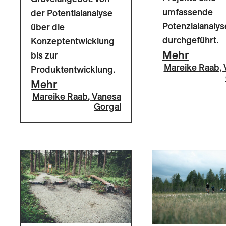
umfassende
der Potentialanalyse
Potenzialanalys
über die
durchgeführt.
Konzeptentwicklung
Mehr
bis zur
Mareike Raab
,
Produktentwicklung.
Mehr
Mareike Raab
,
Vanesa
Gorgal