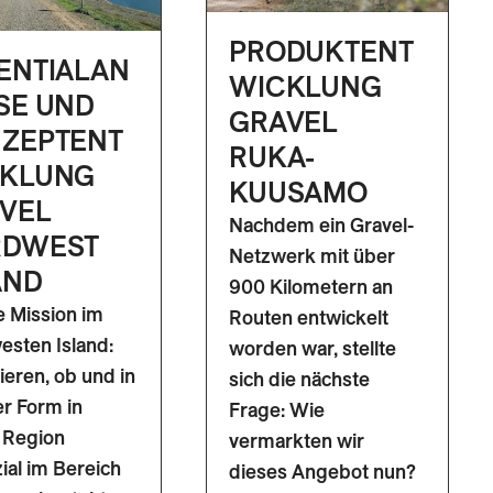
PRODUKTENT
ENTIALAN
WICKLUNG
SE UND
GRAVEL
ZEPTENT
RUKA-
KLUNG
KUUSAMO
VEL
Nachdem ein Gravel-
RDWEST
Netzwerk mit über
AND
900 Kilometern an
 Mission im
Routen entwickelt
sten Island:
worden war, stellte
ieren, ob und in
sich die nächste
r Form in
Frage: Wie
 Region
vermarkten wir
ial im Bereich
dieses Angebot nun?