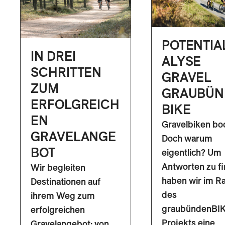
POTENTIA
IN DREI
ALYSE
SCHRITTEN
GRAVEL
ZUM
GRAUBÜN
ERFOLGREICH
BIKE
EN
Gravelbiken bo
GRAVELANGE
Doch warum
BOT
eigentlich? Um
Antworten zu fi
Wir begleiten
haben wir im 
Destinationen auf
des
ihrem Weg zum
graubündenBIK
erfolgreichen
Projekts eine
Gravelangebot: von