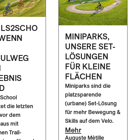
ILS2SCHO
MINIPARKS,
 WENN
UNSERE SET-
LÖSUNGEN
HULWEG
FÜR KLEINE
M
FLÄCHEN
EBNIS
Miniparks sind die
D
platzsparende
2School
(urbane) Set-Lösung
tet die letzten
für mehr Bewegung &
 vor dem
Skills auf dem Velo.
aus mit
Mehr
hen Trail-
Auguste Mètille