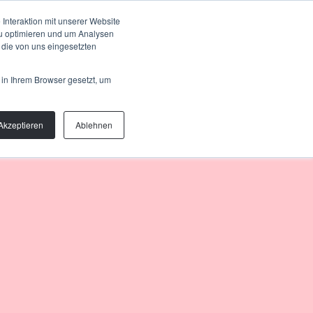
Talk to us
OUT
Interaktion mit unserer Website
zu optimieren und um Analysen
 die von uns eingesetzten
 in Ihrem Browser gesetzt, um
Akzeptieren
Ablehnen