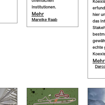
öffentlichen
Koexis
Institutionen.
erfund
Mehr
hier 
Mareike Raab
das In
Stake
bestm
gewähr
echte 
Koexis
Mehr
Darc