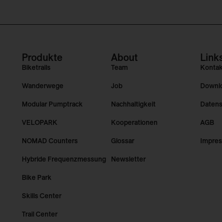
Produkte
About
Link
Biketrails
Team
Konta
Wanderwege
Job
Downl
Modular Pumptrack
Nachhaltigkeit
Datens
VELOPARK
Kooperationen
AGB
NOMAD Counters
Glossar
Impre
Hybride Frequenzmessung
Newsletter
Bike Park
Skills Center
Trail Center