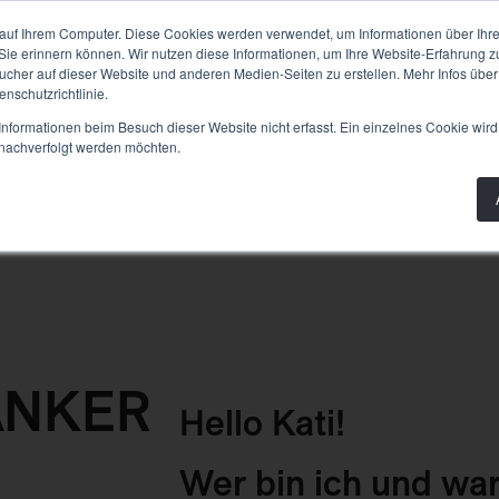
PLANUNG
BAU
WISSEN
PRODUKTE
AB
auf Ihrem Computer. Diese Cookies werden verwendet, um Informationen über Ihre 
 Sie erinnern können. Wir nutzen diese Informationen, um Ihre Website-Erfahrung 
her auf dieser Website und anderen Medien-Seiten zu erstellen. Mehr Infos über
nschutzrichtlinie.
nformationen beim Besuch dieser Website nicht erfasst. Ein einzelnes Cookie wird
t nachverfolgt werden möchten.
ÄNKER
Hello Kati!
Wer bin ich und w