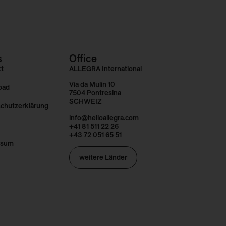
s
Office
kt
ALLEGRA International
Via da Mulin 10
oad
7504 Pontresina
SCHWEIZ
chutzerklärung
info@helloallegra.com
+41 81 511 22 26
+43 72 051 65 51
ssum
weitere Länder