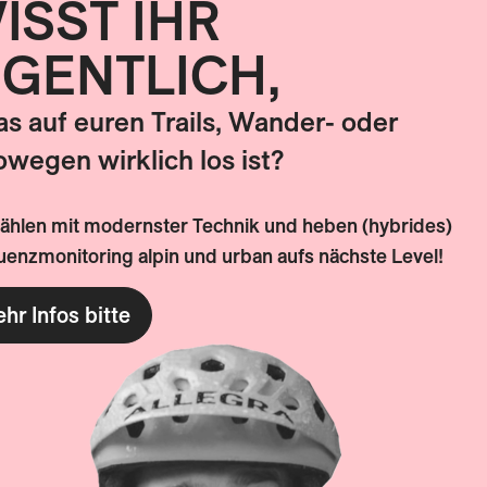
ISST IHR
A Österreich
tration, HR, Finanzen
IGENTLICH,
was auf euren Trails, Wander- oder
ck, Österreich
owegen wirklich los ist?
zählen mit modernster Technik und heben (hybrides)
enzmonitoring alpin und urban aufs nächste Level!
hr Infos bitte