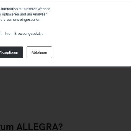
Talk to us
OUT
Interaktion mit unserer Website
zu optimieren und um Analysen
 die von uns eingesetzten
 in Ihrem Browser gesetzt, um
Akzeptieren
Ablehnen
arum ALLEGRA?