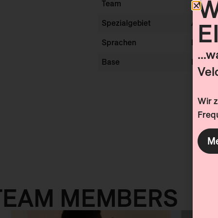
W
Team
ALLEGR
Spezialgebiet
Adminis
E
Sprachen
DE, EN
...
Base
Innsbru
Vel
Wir 
Frequ
Me
TEAM MEMBERS