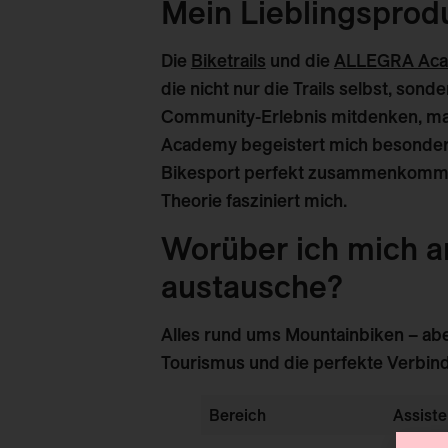
Mein Lieblingspro
Die
Biketrails
und die
ALLEGRA Ac
die nicht nur die Trails selbst, son
Community-Erlebnis mitdenken, ma
Academy begeistert mich besonders
Bikesport perfekt zusammenkommen
Theorie fasziniert mich.
Worüber ich mich am
austausche?
Alles rund ums Mountainbiken – ab
Tourismus und die perfekte Verbind
Bereich
Assist