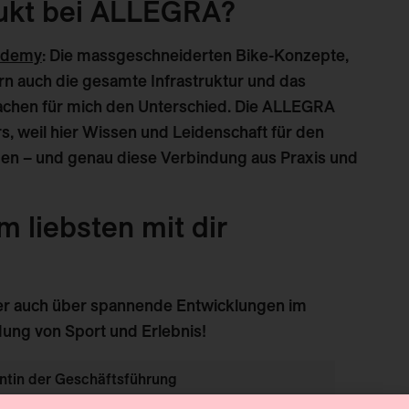
dukt bei ALLEGRA?
ademy
: Die massgeschneiderten Bike-Konzepte,
dern auch die gesamte Infrastruktur und das
chen für mich den Unterschied. Die ALLEGRA
, weil hier Wissen und Leidenschaft für den
 – und genau diese Verbindung aus Praxis und
 liebsten mit dir
er auch über spannende Entwicklungen im
ung von Sport und Erlebnis!
entin der Geschäftsführung