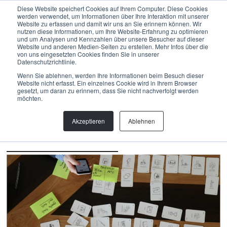
Menu
Diese Website speichert Cookies auf Ihrem Computer. Diese Cookies
werden verwendet, um Informationen über Ihre Interaktion mit unserer
Website zu erfassen und damit wir uns an Sie erinnern können. Wir
nutzen diese Informationen, um Ihre Website-Erfahrung zu optimieren
und um Analysen und Kennzahlen über unsere Besucher auf dieser
Back
Website und anderen Medien-Seiten zu erstellen. Mehr Infos über die
von uns eingesetzten Cookies finden Sie in unserer
Datenschutzrichtlinie.
Bau
,
Biketrails
,
Entwicklung
,
Planung
,
PROJEKT
,
Trail
Wenn Sie ablehnen, werden Ihre Informationen beim Besuch dieser
Center
,
Wissen
Website nicht erfasst. Ein einzelnes Cookie wird in Ihrem Browser
GESCHÄFTSMODELL WEXL
gesetzt, um daran zu erinnern, dass Sie nicht nachverfolgt werden
möchten.
TRAILS
Akzeptieren
Ablehnen
Vom Kinderland zur Mountainbike-Destination dank
kompakten Angeboten für die ganze Familie