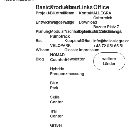
Basics
Produkte
About
Links
Office
Projekte
Biketrails
Team
Kontakt
ALLEGRA
Österreich
Entwicklung
Wanderwege
Job
Download
Bozner Platz 7
Planung
Modular
Nachhaltigkeit
Datenschutzerklärung
6020 Innsbruck
Pumptrack
Bau
Kooperationen
AGB
info@helloallegra.
VELOPARK
+43 72 051 65 51
Wissen
Glossar
Impressum
NOMAD
weitere
Blog
Newsletter
Counters
Länder
Hybride
Frequenzmessung
Bike
Park
Skills
Center
Trail
Center
Gravel