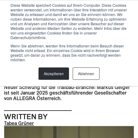
Menu
Diese Website speichert Cookies auf Ihrem Computer. Diese Cookies
werden verwendet, um Informationen über Ihre Interaktion mit unserer
Website zu erfassen und damit wir uns an Sie erinnern können. Wir
nutzen diese Informationen, um Ihre Website-Erfahrung zu optimieren
und um Analysen und Kennzahlen über unsere Besucher auf dieser
Back
Website und anderen Medien-Seiten zu erstellen. Mehr Infos über die
von uns eingesetzten Cookies finden Sie in unserer
Datenschutzrichtlinie.
BLOG
,
News
MARKUS GEIGER WIRD
Wenn Sie ablehnen, werden Ihre Informationen beim Besuch dieser
Website nicht erfasst. Ein einzelnes Cookie wird in Ihrem Browser
GESCHÄFTSFÜHRENDER
gesetzt, um daran zu erinnern, dass Sie nicht nachverfolgt werden
möchten.
GESELLSCHAFTER VON
ALLEGRA ÖSTERREICH
Akzeptieren
Ablehnen
Neuer Schwung für die Trailbau-Branche: Markus Geiger
ist seit Januar 2025 geschäftsführender Gesellschafter
von ALLEGRA Österreich.
WRITTEN BY
Tabea Grüner