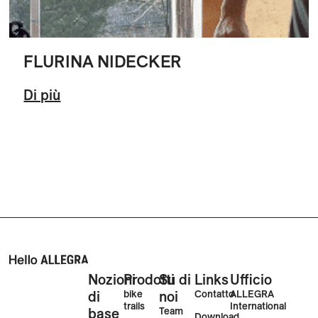
FLURINA NIDECKER
Di più
Nozioni
Prodotti
Su di
Links
Ufficio
di
bike
noi
Contatto
ALLEGRA
trails
International
base
Team
Download