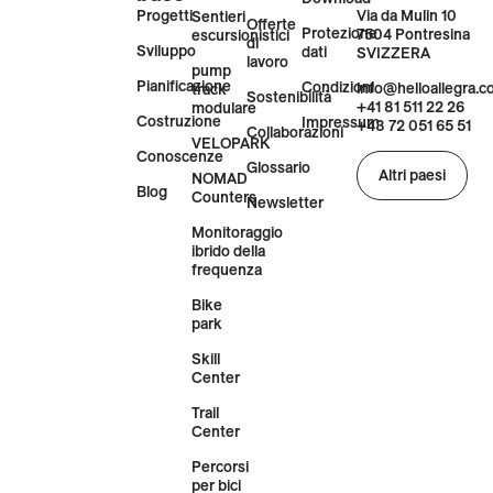
Progetti
Via da Mulin 10
Sentieri
Offerte
Protezione
7504 Pontresina
escursionistici
di
Sviluppo
dati
SVIZZERA
lavoro
pump
Pianificazione
Condizioni
info@helloallegra.
track
Sostenibilità
+41 81 511 22 26
modulare
Costruzione
Impressum
+43 72 051 65 51
Collaborazioni
VELOPARK
Conoscenze
Glossario
Altri paesi
NOMAD
Blog
Counters
Newsletter
Monitoraggio
ibrido della
frequenza
Bike
park
Skill
Center
Trail
Center
Percorsi
per bici