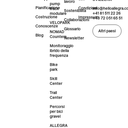
lavoro
pump
Pianificazione
Condizioni
info@helloallegra.
track
Sostenibilità
+41 81 511 22 26
modulare
Costruzione
Impressum
+43 72 051 65 51
Collaborazioni
VELOPARK
Conoscenze
Glossario
Altri paesi
NOMAD
Blog
Counters
Newsletter
Monitoraggio
ibrido della
frequenza
Bike
park
Skill
Center
Trail
Center
Percorsi
per bici
gravel
ALLEGRA