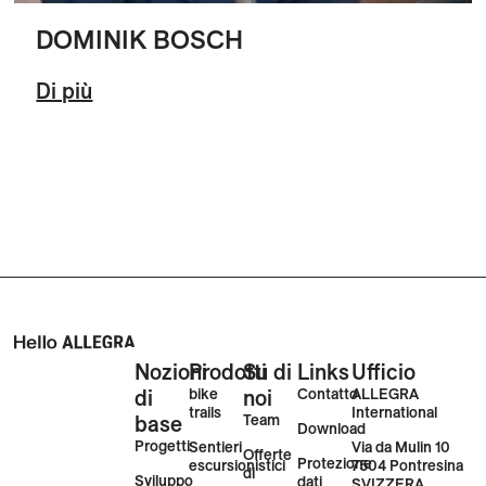
DOMINIK BOSCH
Di più
Nozioni
Prodotti
Su di
Links
Ufficio
di
bike
noi
Contatto
ALLEGRA
trails
International
base
Team
Download
Progetti
Via da Mulin 10
Sentieri
Offerte
Protezione
7504 Pontresina
escursionistici
di
Sviluppo
dati
SVIZZERA