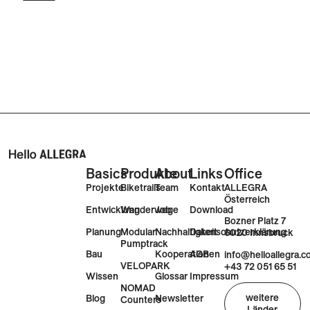
Basics
Produkte
About
Links
Office
Projekte
Biketrails
Team
Kontakt
ALLEGRA
Österreich
Entwicklung
Wanderwege
Job
Download
Bozner Platz 7
Planung
Modular
Nachhaltigkeit
Datenschutzerklärung
6020 Innsbruck
Pumptrack
Bau
Kooperationen
AGB
info@helloallegra.
VELOPARK
+43 72 051 65 51
Wissen
Glossar
Impressum
NOMAD
weitere
Blog
Newsletter
Counters
Länder