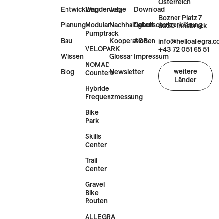
Österreich
Entwicklung
Wanderwege
Job
Download
Bozner Platz 7
Planung
Modular
Nachhaltigkeit
Datenschutzerklärung
6020 Innsbruck
Pumptrack
Bau
Kooperationen
AGB
info@helloallegra.
VELOPARK
+43 72 051 65 51
Wissen
Glossar
Impressum
NOMAD
weitere
Blog
Newsletter
Counters
Länder
Hybride
Frequenzmessung
Bike
Park
Skills
Center
Trail
Center
Gravel
Bike
Routen
ALLEGRA