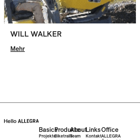
WILL WALKER
Mehr
Basics
Produkte
About
Links
Office
Projekte
Biketrails
Team
Kontakt
ALLEGRA