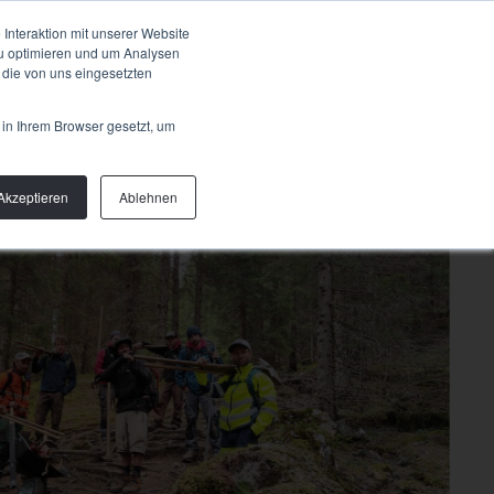
Talk to us
OUT
Interaktion mit unserer Website
zu optimieren und um Analysen
 die von uns eingesetzten
 in Ihrem Browser gesetzt, um
Akzeptieren
Ablehnen