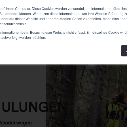
PLANUNG
BAU
WISSEN
PRODUKTE
AB
auf Ihrem Computer. Diese Cookies werden verwendet, um Informationen über Ihre 
 Sie erinnern können. Wir nutzen diese Informationen, um Ihre Website-Erfahrung 
her auf dieser Website und anderen Medien-Seiten zu erstellen. Mehr Infos über
nschutzrichtlinie.
nformationen beim Besuch dieser Website nicht erfasst. Ein einzelnes Cookie wird
t nachverfolgt werden möchten.
HULUNGEN
d Wanderwegen