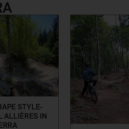
RA
APE STYLE-
L ALLIÈRES IN
ERRA