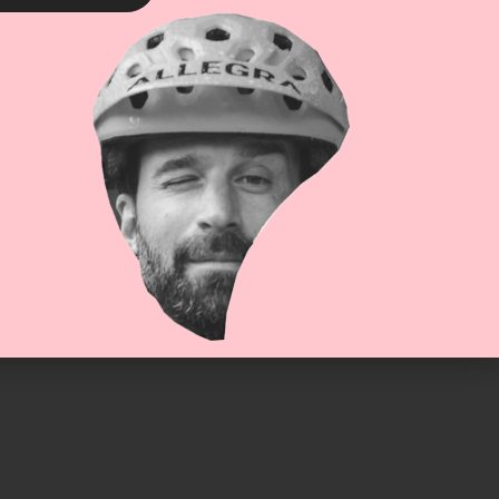
keiten
, usw.
urs erwartet die Teilnehmer eine Kursbestätigung,
g als
Mountainbike Wegunterhalt Spezialist.
tails zu den Inhalten den Kursen?