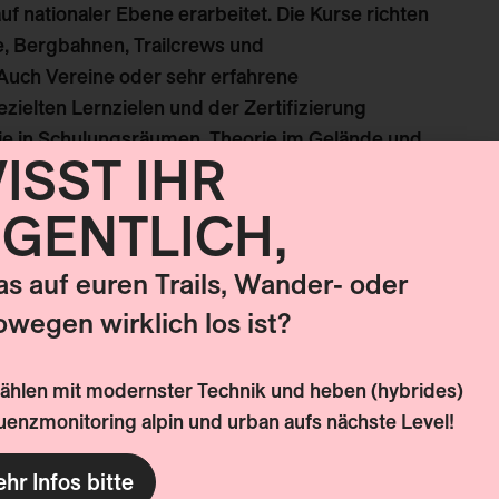
 nationaler Ebene erarbeitet. Die Kurse richten
, Bergbahnen, ​Trailcrews und
Auch Vereine oder sehr erfahrene
ielten Lernzielen und der ​Zertifizierung
rie in Schulungsräumen, Theorie im Gelände und
ISST IHR
 ideal, um das Gelernte in der Praxis anzuwenden
IGENTLICH,
was auf euren Trails, Wander- oder
owegen wirklich los ist?
zählen mit modernster Technik und heben (hybrides)
enzmonitoring alpin und urban aufs nächste Level!
se und Anforderungen von Mountainbikenden
lsweise
Ko-Existenz, Wassermanagement,
hr Infos bitte
altiger Trailbau, Signalisation, Kurven,