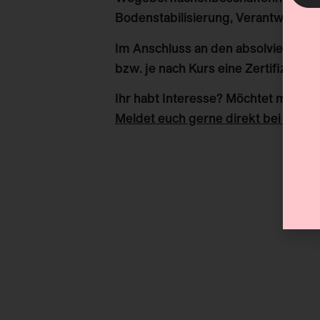
Bodenstabilisierung, Verantwortlich
Im Anschluss an den absolvierten K
bzw. je nach Kurs eine Zertifizierun
Ihr habt Interesse? Möchtet mehr De
Meldet euch gerne direkt bei uns!