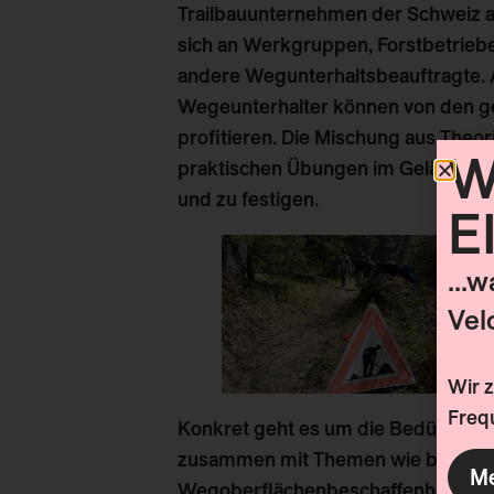
Trailbauunternehmen der Schweiz auf
sich
an Werkgruppen, Forstbetriebe
andere Wegunterhaltsbeauftragte. 
Wegeunterhalter können von den gez
profitieren. Die Mischung aus Theo
W
praktischen Übungen im Gelände ist
und zu festigen.
E
...
Vel
Wir 
Frequ
Konkret geht es um die Bedürfnis
zusammen mit Themen wie beispie
Me
Wegoberflächenbeschaffenheit, Nachh