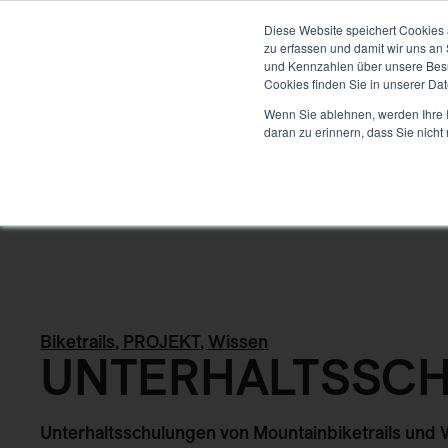
ENTWICKLUNG
Diese Website speichert Cookies 
zu erfassen und damit wir uns an
und Kennzahlen über unsere Besuc
Cookies finden Sie in unserer Date
Back
Wenn Sie ablehnen, werden Ihre I
daran zu erinnern, dass Sie nich
Biketrails
,
PROJEKT
,
Wissen
UNTERHALTSSC
Unterhaltsschulungen von Mountainbiketrails un