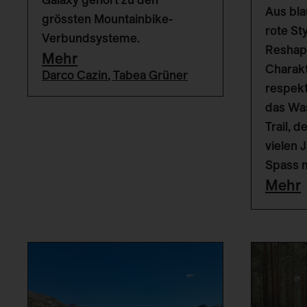
Aus bla
grössten Mountainbike-
rote St
Verbundsysteme.
Reshape
Mehr
Charakt
Darco Cazin
,
Tabea Grüner
respekt
das Was
Trail, d
vielen 
Spass 
Mehr