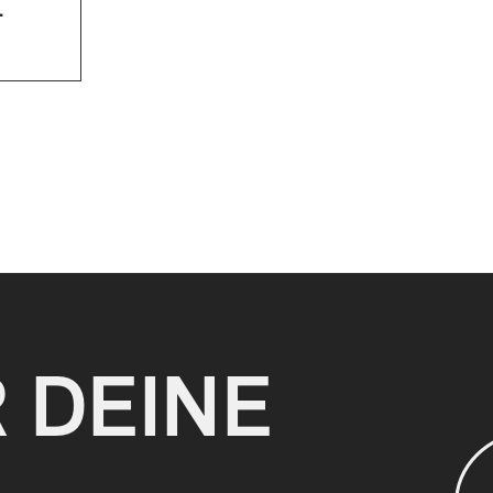
.
R DEINE