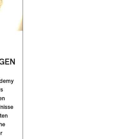
GEN
ademy
rs
en
fnisse
ten
che
er