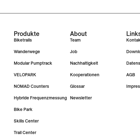
Produkte
About
Link
Biketrails
Team
Konta
Wanderwege
Job
Downl
Modular Pumptrack
Nachhaltigkeit
Datens
VELOPARK
Kooperationen
AGB
NOMAD Counters
Glossar
Impre
Hybride Frequenzmessung
Newsletter
Bike Park
Skills Center
Trail Center