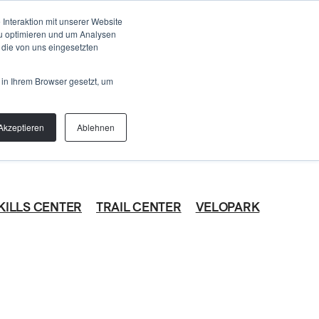
Talk to us
OUT
Interaktion mit unserer Website
zu optimieren und um Analysen
 die von uns eingesetzten
 in Ihrem Browser gesetzt, um
Akzeptieren
Ablehnen
KILLS CENTER
TRAIL CENTER
VELOPARK