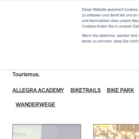
ENTWICKLUNG
Diese Website speichert Cookies 
zu erfassen und damit wir uns an
und Kennzahlen über unsere Besuc
Cookies finden Sie in unserer Date
PRODUKTE
Wenn Sie ablehnen, werden Ihre I
ALLEGRA 
daran zu erinnern, dass Sie nich
Eine online Lernplattform für die Weiterbildung im
Tourismus.
ALLEGRA ACADEMY
BIKETRAILS
BIKE PARK
WANDERWEGE