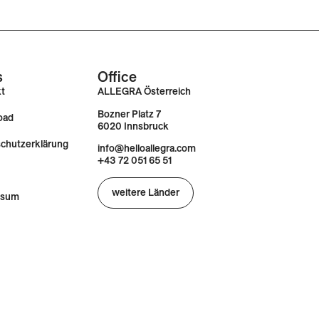
s
Office
kt
ALLEGRA Österreich
Bozner Platz 7
oad
6020 Innsbruck
chutzerklärung
info@helloallegra.com
+43 72 051 65 51
weitere Länder
ssum