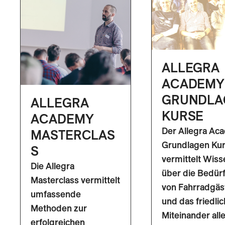
ALLEGRA
ACADEMY
GRUNDLA
ALLEGRA
KURSE
ACADEMY
Der Allegra Ac
MASTERCLAS
Grundlagen Ku
S
vermittelt Wiss
Die Allegra
über die Bedür
Masterclass vermittelt
von Fahrradgäs
umfassende
und das friedli
Methoden zur
Miteinander all
erfolgreichen